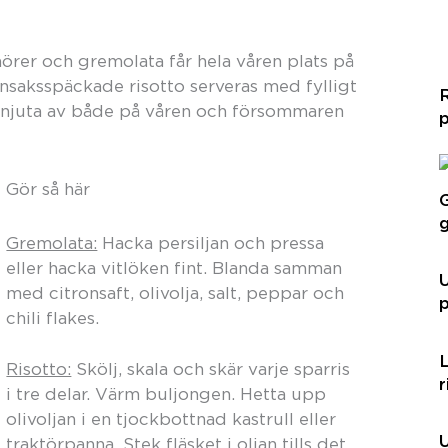
örer och gremolata får hela våren plats på
nsaksspäckade risotto serveras med fylligt
tt njuta av både på våren och försommaren
p
Gör så här
G
g
Gremolata:
Hacka persiljan och pressa
eller hacka vitlöken fint. Blanda samman
med citronsaft, olivolja, salt, peppar och
p
chili flakes.
d
Risotto:
Skölj, skala och skär varje sparris
r
i tre delar. Värm buljongen. Hetta upp
olivoljan i en tjockbottnad kastrull eller
U
traktörpanna. Stek fläsket i oljan tills det