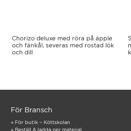
Chorizo deluxe med röra på äpple
S
och fänkål, severas med rostad lök
och dill
För Bransch
» För butik – Köttskolan
» Beställ & ladda ner material