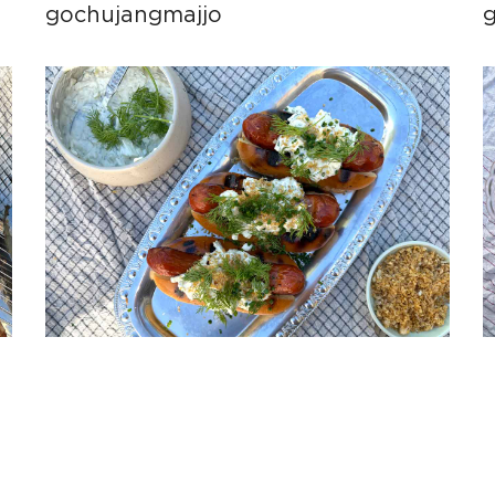
gochujangmajjo
g