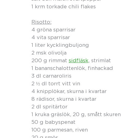
1 krm torkade chili flakes
Risotto:
4 gröna sparrisar
4 vita sparrisar
1 liter kycklingbuljong
2 msk olivolja
200 g rimmat
sidfläsk
, strimlat
1 bananschalottenlök, finhackad
3 dl carnaroliris
2 ½ dl torrt vitt vin
4 knipplökar, skurna i kvartar
8 rädisor, skurna i kvartar
2 dl spritärtor
1 kruka gräslök, 20 g, smått skuren
50 g babyspenat
100 g parmesan, riven
20 g smör