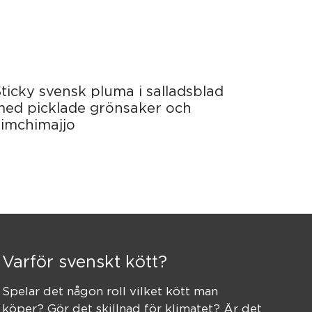
ticky svensk pluma i salladsblad
med picklade grönsaker och
kimchimajjo
Varför svenskt kött?
Spelar det någon roll vilket kött man
köper? Gör det skillnad för klimatet? Är det