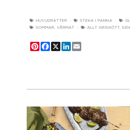
HUVUDRÄTTER
STEKA I PANNA
G
SOMMAR
,
VÅRMAT
ALLT GRISKÖTT
,
SID
Pinterest
Facebook
X
LinkedIn
Email