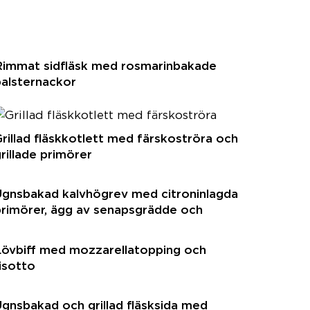
Rimmat sidfläsk med rosmarinbakade
alsternackor
rillad fläskkotlett med färskoströra och
rillade primörer
Ugnsbakad kalvhögrev med citroninlagda
rimörer, ägg av senapsgrädde och
illkrossad färskpotatis
Lövbiff med mozzarellatopping och
isotto
gnsbakad och grillad fläsksida med