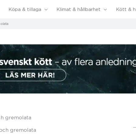
Köpa & tillaga
Klimat & hållbarhet
Kött & h
olata
ch gremolata