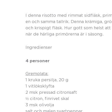
I denna risotto med rimmat sidfläsk, prim
en och samma tallrik. Denna krämiga, grö
och krispigt fläsk. Hur gott som helst a
när de härliga primörerna är i säsong.
Ingredienser
4 personer
Gremolata:
1 kruka persilja, 20 g
1 vitlöksklyfta
2 msk pressad citronsaft
½ citron, finrivet skal
3 msk olivolja
salt och malen svartpeppar