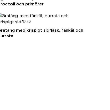
roccoli och primörer
ratäng med krispigt sidfläsk, fänkål och
urrata