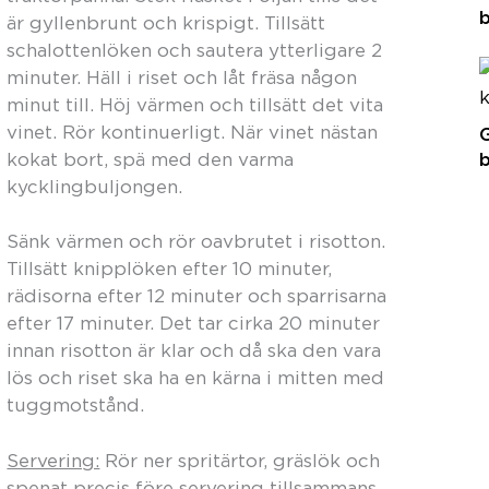
b
är gyllenbrunt och krispigt. Tillsätt
schalottenlöken och sautera ytterligare 2
minuter. Häll i riset och låt fräsa någon
minut till. Höj värmen och tillsätt det vita
vinet. Rör kontinuerligt. När vinet nästan
G
b
kokat bort, spä med den varma
kycklingbuljongen.
Sänk värmen och rör oavbrutet i risotton.
Tillsätt knipplöken efter 10 minuter,
rädisorna efter 12 minuter och sparrisarna
efter 17 minuter. Det tar cirka 20 minuter
innan risotton är klar och då ska den vara
lös och riset ska ha en kärna i mitten med
tuggmotstånd.
Servering:
Rör ner spritärtor, gräslök och
spenat precis före servering tillsammans