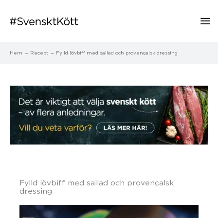
Hu
Hem
Recept
Fylld lövbiff med sallad och provençalsk dressing
Fylld lövbiff med sallad och provençalsk
dressing