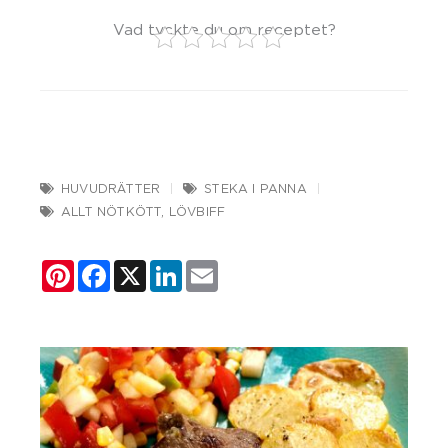
Vad tyckte du om receptet?
HUVUDRÄTTER
STEKA I PANNA
ALLT NÖTKÖTT
,
LÖVBIFF
Pinterest
Facebook
X
LinkedIn
Email