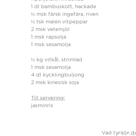
1 dl bambuskott, hackade
½ msk färsk ingefära, riven
½ tsk malen vitpeppar
2 msk vetemjöl
1 msk rapsolja
1 msk sesamolja
½ kg vitkål, strimlad
1 msk sesamolja
4 dl kycklingbuljong
2 msk kinesisk soja
Till servering:
jasminris
Vad tyckte d