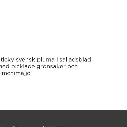
ticky svensk pluma i salladsblad
med picklade grönsaker och
kimchimajjo