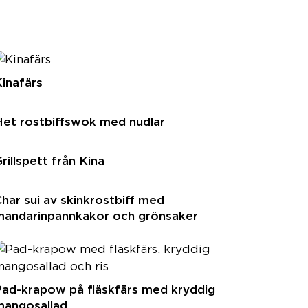
inafärs
Het rostbiffswok med nudlar
rillspett från Kina
har sui av skinkrostbiff med
mandarinpannkakor och grönsaker
Pad-krapow på fläskfärs med kryddig
mangosallad