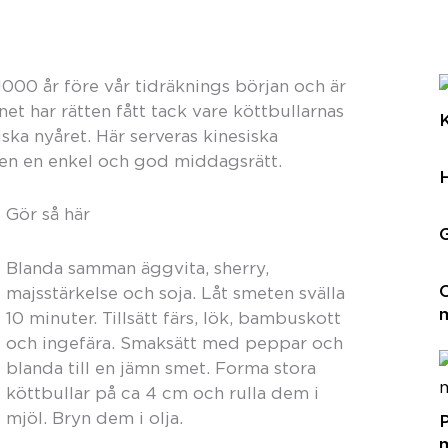
000 år före vår tidräknings början och är
et har rätten fått tack vare köttbullarnas
K
siska nyåret. Här serveras kinesiska
 en en enkel och god middagsrätt.
Gör så här
G
Blanda samman äggvita, sherry,
C
majsstärkelse och soja. Låt smeten svälla
10 minuter. Tillsätt färs, lök, bambuskott
och ingefära. Smaksätt med peppar och
blanda till en jämn smet. Forma stora
köttbullar på ca 4 cm och rulla dem i
mjöl. Bryn dem i olja.