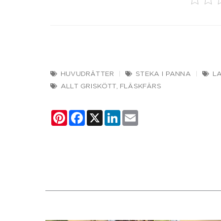
HUVUDRÄTTER
STEKA I PANNA
L
ALLT GRISKÖTT
,
FLÄSKFÄRS
Pinterest
Facebook
X
LinkedIn
Email