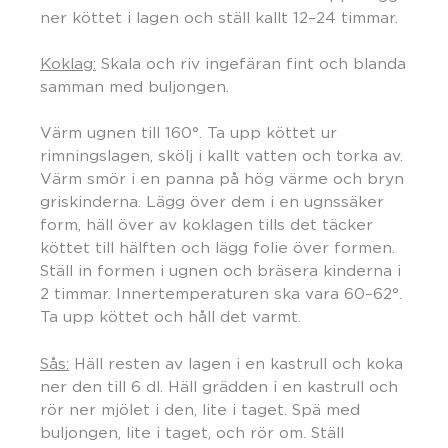
ner köttet i lagen och ställ kallt 12–24 timmar.
Koklag:
Skala och riv ingefäran fint och blanda
samman med buljongen.
Värm ugnen till 160°. Ta upp köttet ur
rimningslagen, skölj i kallt vatten och torka av.
Värm smör i en panna på hög värme och bryn
griskinderna. Lägg över dem i en ugnssäker
form, häll över av koklagen tills det täcker
köttet till hälften och lägg folie över formen.
Ställ in formen i ugnen och bräsera kinderna i
2 timmar. Innertemperaturen ska vara 60–62°.
Ta upp köttet och håll det varmt.
Sås:
Häll resten av lagen i en kastrull och koka
ner den till 6 dl. Häll grädden i en kastrull och
rör ner mjölet i den, lite i taget. Spä med
buljongen, lite i taget, och rör om. Ställ