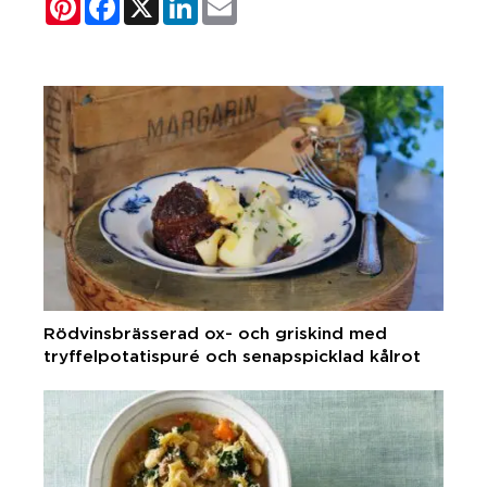
Rödvinsbrässerad ox- och griskind med
tryffelpotatispuré och senapspicklad kålrot