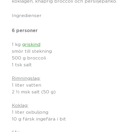
koklagen, knaprig broccoli och persiljepanko.
Ingredienser
6 personer
1 kg
griskind
smör till stekning
500 g broccoli
1 tsk salt
Rimningslag:
1 liter vatten
2 ½ msk salt (50 g)
Koklag:
1 liter oxbuljong
10 g färsk ingefära i bit