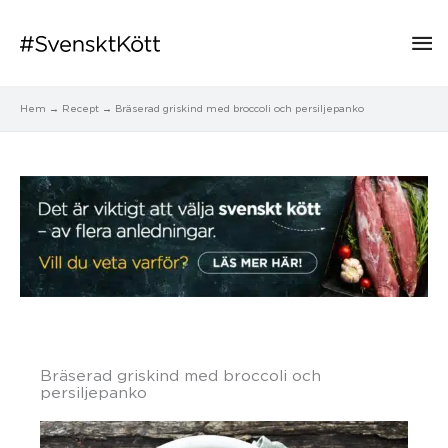
Hu
Hem
Recept
Bräserad griskind med broccoli och persiljepanko
Bräserad griskind med broccoli och
persiljepanko