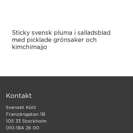
Sticky svensk pluma i salladsblad
med picklade grönsaker och
kimchimajjo
Kontakt
Svenskt Kött
Franzéngatan 1B
105 33 Stockholm
010-184 26 00