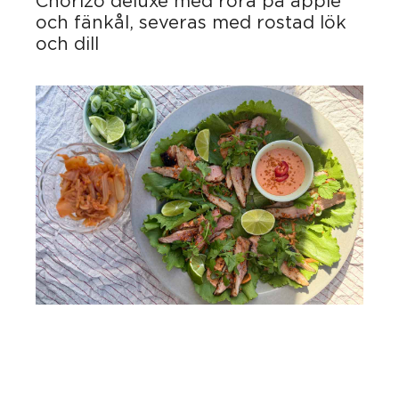
Chorizo deluxe med röra på äpple
och fänkål, severas med rostad lök
och dill