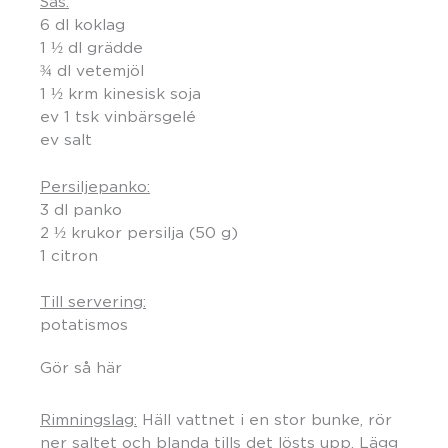
Sås:
6 dl koklag
1 ½ dl grädde
¾ dl vetemjöl
1 ½ krm kinesisk soja
ev 1 tsk vinbärsgelé
ev salt
Persiljepanko:
3 dl panko
2 ½ krukor persilja (50 g)
1 citron
Till servering:
potatismos
Gör så här
Rimningslag:
Häll vattnet i en stor bunke, rör
ner saltet och blanda tills det lösts upp. Lägg