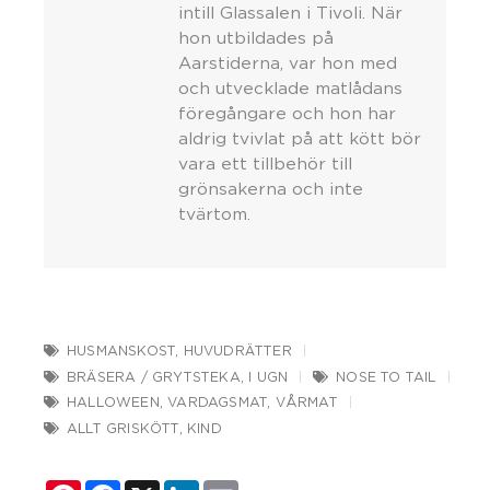
intill Glassalen i Tivoli. När
hon utbildades på
Aarstiderna, var hon med
och utvecklade matlådans
föregångare och hon har
aldrig tvivlat på att kött bör
vara ett tillbehör till
grönsakerna och inte
tvärtom.
HUSMANSKOST
,
HUVUDRÄTTER
BRÄSERA / GRYTSTEKA
,
I UGN
NOSE TO TAIL
HALLOWEEN
,
VARDAGSMAT
,
VÅRMAT
ALLT GRISKÖTT
,
KIND
Pinterest
Facebook
X
LinkedIn
Email