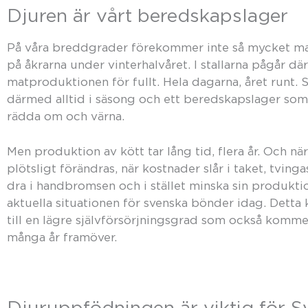
Djuren är vårt beredskapslager
På våra breddgrader förekommer inte så mycket m
på åkrarna under vinterhalvåret. I stallarna pågår d
matproduktionen för fullt. Hela dagarna, året runt. 
därmed alltid i säsong och ett beredskapslager som
rädda om och värna.
Men produktion av kött tar lång tid, flera år. Och n
plötsligt förändras, när kostnader slår i taket, tvin
dra i handbromsen och i stället minska sin produktio
aktuella situationen för svenska bönder idag. Detta
till en lägre självförsörjningsgrad som också komme
många år framöver.
Djuruppfödningen är viktig för S