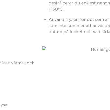
desinficerar du enklast genom
i 150°C.
Använd frysen för det som är 
som inte kommer att använda
datum på locket och vad lådan
 måste värmas och
rysa.