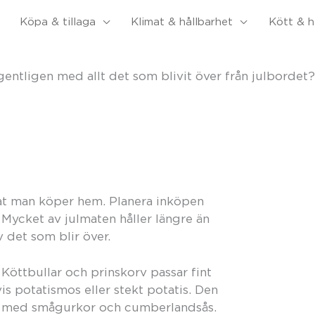
Köpa & tillaga
Klimat & hållbarhet
Kött & h
entligen med allt det som blivit över från julbordet? H
l mat man köper hem. Planera inköpen
. Mycket av julmaten håller längre än
 det som blir över.
. Köttbullar och prinskorv passar fint
 potatismos eller stekt potatis. Den
ätt med smågurkor och cumberlandsås.