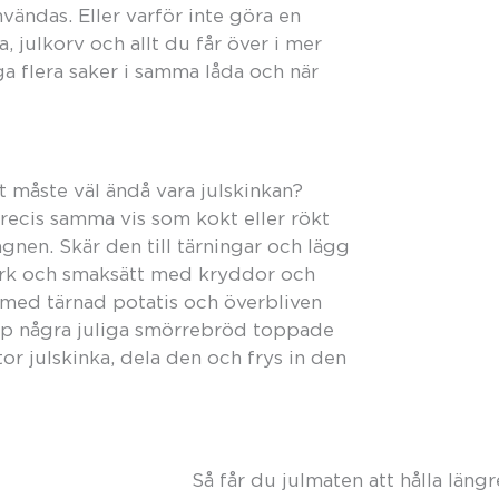
vändas. Eller varför inte göra en
 julkorv och allt du får över i mer
ga flera saker i samma låda och när
t måste väl ändå vara julskinkan?
precis samma vis som kokt eller rökt
agnen. Skär den till tärningar och lägg
pork och smaksätt med kryddor och
s med tärnad potatis och överbliven
ihop några juliga smörrebröd toppade
or julskinka, dela den och frys in den
Så får du julmaten att hålla längr