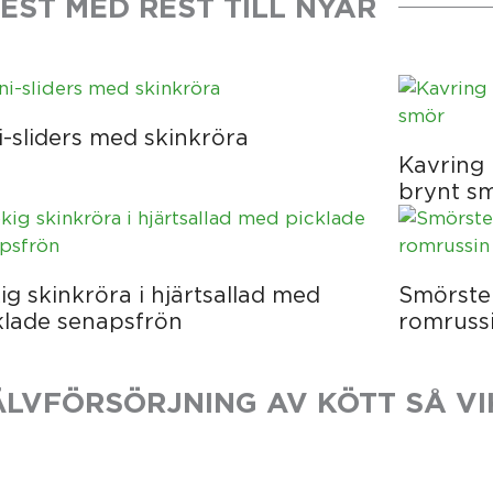
EST MED REST TILL NYÅR
i-sliders med skinkröra
Kavring 
brynt s
ig skinkröra i hjärtsallad med
Smörstek
klade senapsfrön
romruss
LVFÖRSÖRJNING AV KÖTT SÅ VI