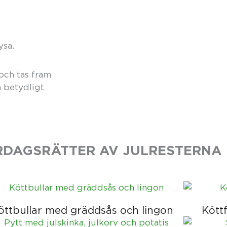
ysa.
och tas fram
 betydligt
RDAGSRÄTTER AV JULRESTERNA
öttbullar med gräddsås och lingon
Kött