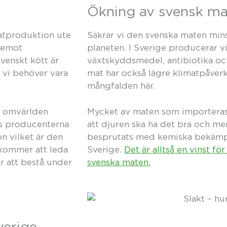
Ökning av svensk mat
atproduktion ute
Säkrar vi den svenska maten mins
äremot
planeten. I Sverige producerar v
Svenskt kött är
växtskyddsmedel, antibiotika oc
 vi behöver vara
mat har också lägre klimatpåver
mångfalden här.
är omvärlden
Mycket av maten som importeras
gas producenterna
att djuren ska ha det bra och me
n vilket är den
besprutats med kemiska bekämpni
 kommer att leda
Sverige.
Det är alltså en vinst fö
r att bestå under
svenska maten.
verige