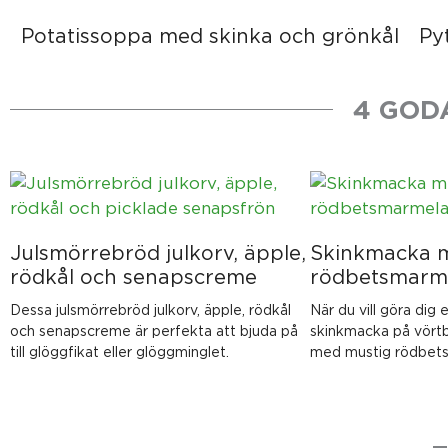
Potatissoppa med skinka och grönkål
Pyt
4 GOD
Julsmörrebröd julkorv, äpple,
Skinkmacka 
rödkål och senapscreme
rödbetsmarm
Dessa julsmörrebröd julkorv, äpple, rödkål
När du vill göra dig 
och senapscreme är perfekta att bjuda på
skinkmacka på vörtb
till glöggfikat eller glöggminglet.
med mustig rödbet