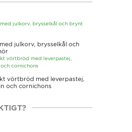
med julkorv, brysselkål och
mör
t vörtbröd med leverpastej,
in och cornichons
KTIGT?