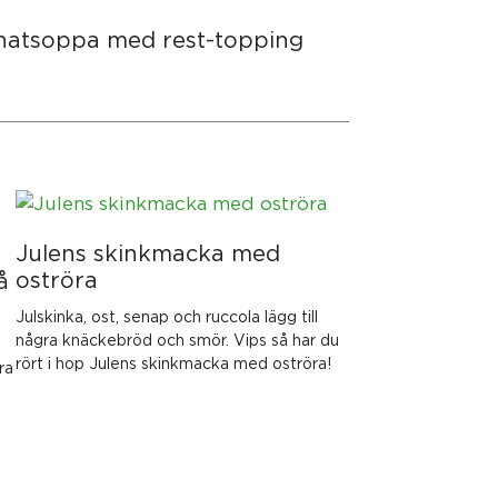
natsoppa med rest-topping
Julens skinkmacka med
oströra
å
Julskinka, ost, senap och ruccola lägg till
några knäckebröd och smör. Vips så har du
rört i hop Julens skinkmacka med oströra!
ra