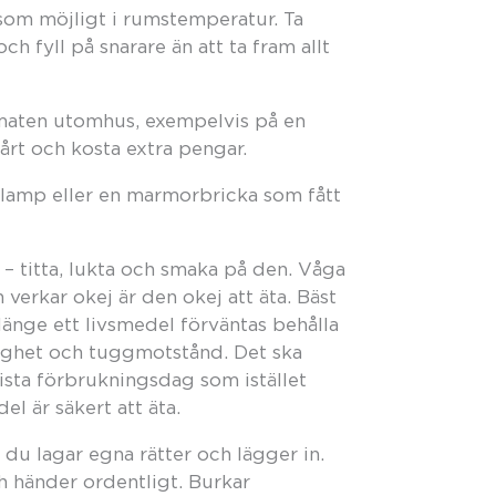
som möjligt i rumstemperatur. Ta
h fyll på snarare än att ta fram allt
 maten utomhus, exempelvis på en
årt och kosta extra pengar.
lklamp eller en marmorbricka som fått
 – titta, lukta och smaka på den. Våga
 verkar okej är den okej att äta. Bäst
änge ett livsmedel förväntas behålla
tighet och tuggmotstånd. Det ska
sta förbrukningsdag som istället
el är säkert att äta.
du lagar egna rätter och lägger in.
h händer ordentligt. Burkar