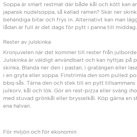
Soppa är smart restmat där både kål och kött kan an
japansk nudelsoppa, så kallad ramen? Skär ner skinka,
behändiga bitar och frys in. Alternativt kan man läg
lådan är full är det dags för pytt i panna till middag.
Rester av julskinka
Kronjuvelen när det kommer till rester från julborde
Julskinka är väldigt användbart och kan nyttjas på 
skinka. Blanda ner den i pastan, i gratängen eller las
i en gryta eller soppa. Finstrimla den som pulled 
bbq-sås. Tärna den och stek till en pytt tillsamman
julkorv, kål och lök. Gör en rest-pizza eller sväng 
med stuvad grönkål eller brysselkål. Köp gärna en st
ena halvan.
För miljön och för ekonomin