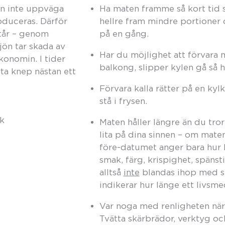
kan inte uppväga
Ha maten framme så kort tid 
oduceras. Därför
hellre fram mindre portioner oc
står – genom
på en gång.
ljön tar skada av
Har du möjlighet att förvara
ekonomin. I tider
balkong, slipper kylen gå så h
ta knep nästan ett
Förvara kalla rätter på en ky
stå i frysen.
Maten håller längre än du tror
lita på dina sinnen – om maten
före-datumet anger bara hur l
smak, färg, krispighet, späns
alltså
inte
blandas ihop med si
indikerar hur länge ett livsmed
Var noga med renligheten när 
Tvätta skärbrädor, verktyg oc