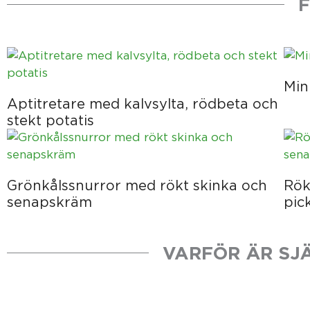
F
Min
Aptitretare med kalvsylta, rödbeta och
stekt potatis
Grönkålssnurror med rökt skinka och
Rök
senapskräm
pic
VARFÖR ÄR SJÄ