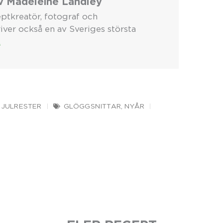
v Madeleine Landley
ptkreatör, fotograf och
iver också en av Sveriges största
.
,
JULRESTER
GLÖGGSNITTAR
,
NYÅR