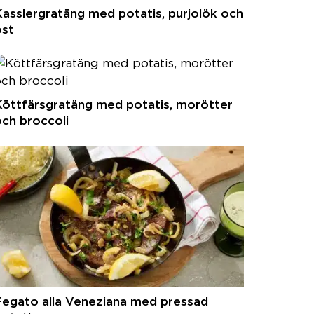
asslergratäng med potatis, purjolök och
ost
Köttfärsgratäng med potatis, morötter
ch broccoli
Fegato alla Veneziana med pressad