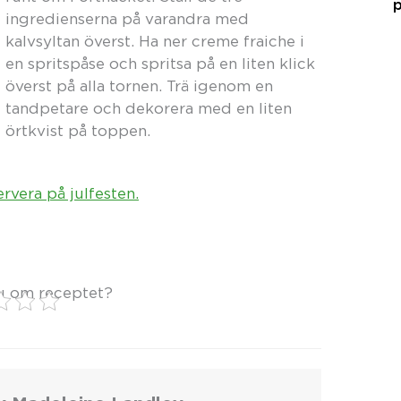
p
ingredienserna på varandra med
kalvsyltan överst. Ha ner creme fraiche i
en spritspåse och spritsa på en liten klick
överst på alla tornen. Trä igenom en
tandpetare och dekorera med en liten
örtkvist på toppen.
ervera på julfesten.
u om receptet?