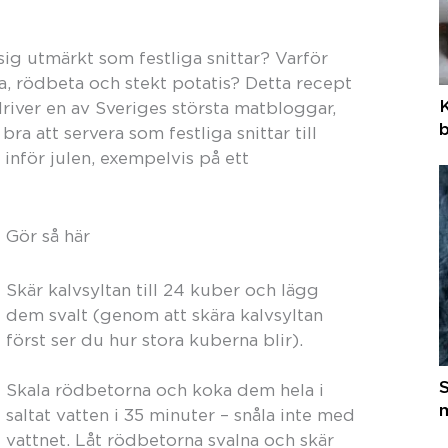
sig utmärkt som festliga snittar? Varför
a, rödbeta och stekt potatis? Detta recept
K
iver en av Sveriges största matbloggar,
b
 bra att servera som festliga snittar till
 inför julen, exempelvis på ett
Gör så här
Skär kalvsyltan till 24 kuber och lägg
dem svalt (genom att skära kalvsyltan
först ser du hur stora kuberna blir).
S
Skala rödbetorna och koka dem hela i
m
saltat vatten i 35 minuter – snåla inte med
vattnet. Låt rödbetorna svalna och skär