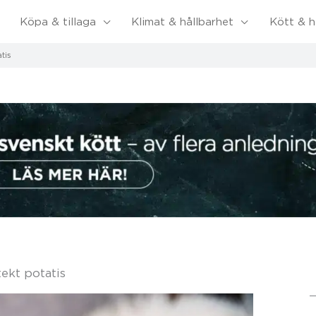
Köpa & tillaga
Klimat & hållbarhet
Kött & h
tis
tekt potatis