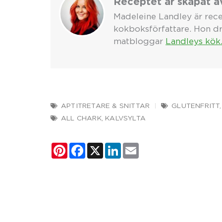
Receptet är skapat a
Madeleine Landley är rece
kokboksförfattare. Hon dr
matbloggar
Landleys kök
APTITRETARE & SNITTAR
GLUTENFRITT
ALL CHARK
,
KALVSYLTA
Pinterest
Facebook
X
LinkedIn
Email