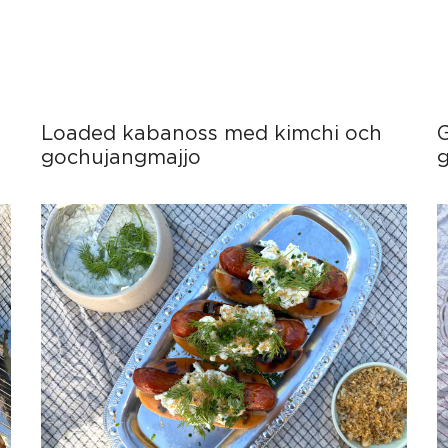
Loaded kabanoss med kimchi och
gochujangmajjo
g