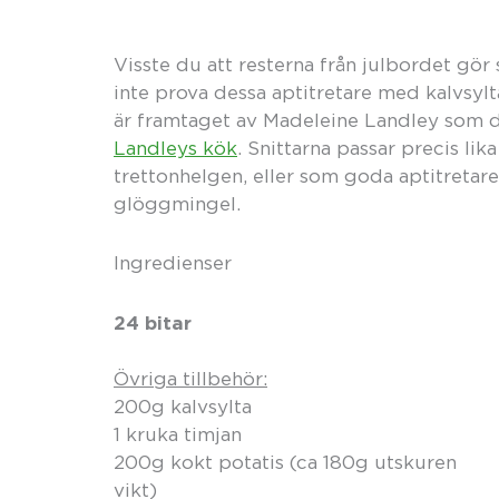
Visste du att resterna från julbordet gör 
inte prova dessa aptitretare med kalvsylt
är framtaget av Madeleine Landley som dr
Landleys kök
. Snittarna passar precis lika
trettonhelgen, eller som goda aptitretare
glöggmingel.
Ingredienser
24 bitar
Övriga tillbehör:
200g kalvsylta
1 kruka timjan
200g kokt potatis (ca 180g utskuren
vikt)