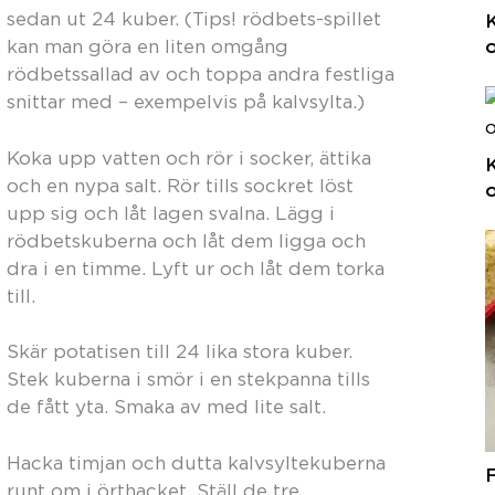
sedan ut 24 kuber. (Tips! rödbets-spillet
K
kan man göra en liten omgång
rödbetssallad av och toppa andra festliga
snittar med – exempelvis på kalvsylta.)
Koka upp vatten och rör i socker, ättika
och en nypa salt. Rör tills sockret löst
o
upp sig och låt lagen svalna. Lägg i
rödbetskuberna och låt dem ligga och
dra i en timme. Lyft ur och låt dem torka
till.
Skär potatisen till 24 lika stora kuber.
Stek kuberna i smör i en stekpanna tills
de fått yta. Smaka av med lite salt.
Hacka timjan och dutta kalvsyltekuberna
runt om i örthacket. Ställ de tre