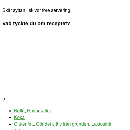
Skär syltan i skivor före servering.
Vad tyckte du om receptet?
2
Buffé
,
Huvudrätter
Koka
Glutenfritt
,
Gör det själv från grunden
,
Laktosfritt