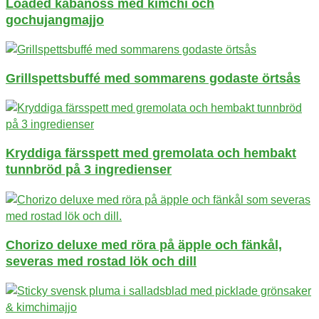
Loaded kabanoss med kimchi och
gochujangmajjo
Grillspettsbuffé med sommarens godaste örtsås
Kryddiga färsspett med gremolata och hembakt
tunnbröd på 3 ingredienser
Chorizo deluxe med röra på äpple och fänkål,
severas med rostad lök och dill