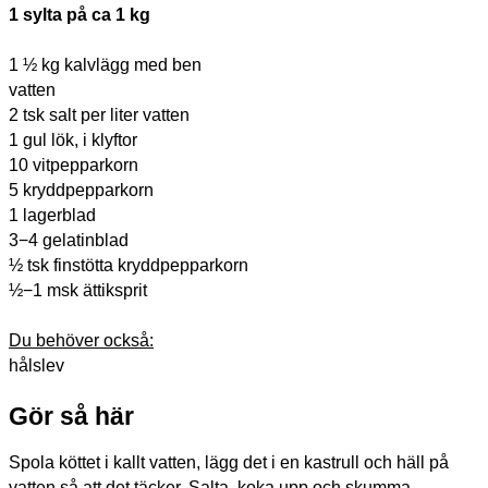
1 sylta på ca 1 kg
1 ½ kg kalvlägg med ben
vatten
2 tsk salt per liter vatten
1 gul lök, i klyftor
10 vitpepparkorn
5 kryddpepparkorn
1 lagerblad
3−4 gelatinblad
½ tsk finstötta kryddpepparkorn
½−1 msk ättiksprit
Du behöver också:
hålslev
Gör så här
Spola köttet i kallt vatten, lägg det i en kastrull och häll på
vatten så att det täcker. Salta, koka upp och skumma.