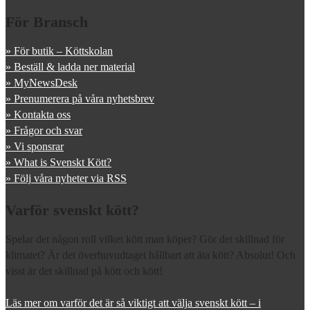
För Bransch
» För butik – Köttskolan
» Beställ & ladda ner material
» MyNewsDesk
» Prenumerera på våra nyhetsbrev
» Kontakta oss
» Frågor och svar
» Vi sponsrar
» What is Svenskt Kött?
» Följ våra nyheter via RSS
Varför svenskt kött?
Spelar det någon roll vilket kött man köper? Gör det skillnad för
klimatet? Är det överhuvudtaget hållbart att äta kött? Absolut! Och
visst är det skillnad på kött och kött!
Läs mer om varför det är så viktigt att välja svenskt kött – i