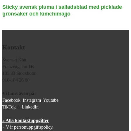
Sticky svensk pluma i salladsblad med picklade
grönsaker och kimchimajjo
Kontakt
Svenskt Kött
Franzéngatan 1B
105 33 Stockholm
010-184 26 00
Vi finns även på:
Facebook,
Instagram
,
Youtube
TikTok
&
LinkedIn
» Alla kontaktuppgifter
» Vår personuppgiftspolicy