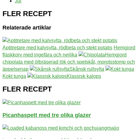
Jul
FLER RECEPT
Relaterade artiklar
Aptitretare med kalvsylta, rödbeta och stekt potatis
Hemgjord
fläskkorv med ingefära och nejlika
Hemgjord
chipolata med ölbräserad lök och spetskål, morotsstomp och
äppelsenap
Skånsk rullsylta
Kokt tunga
Klassisk kalops
FLER RECEPT
Picanhaspett med tre olika glazer