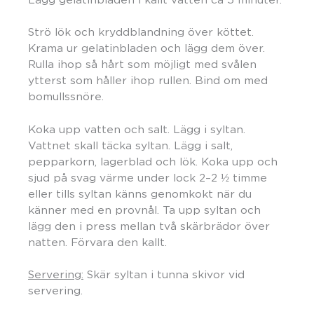
Strö lök och kryddblandning över köttet.
Krama ur gelatinbladen och lägg dem över.
Rulla ihop så hårt som möjligt med svålen
ytterst som håller ihop rullen. Bind om med
bomullssnöre.
Koka upp vatten och salt. Lägg i syltan.
Vattnet skall täcka syltan. Lägg i salt,
pepparkorn, lagerblad och lök. Koka upp och
sjud på svag värme under lock 2–2 ½ timme
eller tills syltan känns genomkokt när du
känner med en provnål. Ta upp syltan och
lägg den i press mellan två skärbrädor över
natten. Förvara den kallt.
Servering:
Skär syltan i tunna skivor vid
servering.