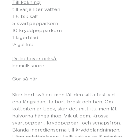
Till kokning:
till varje liter vatten
1 ½ tsk salt
5 svartpepparkorn
10 kryddpepparkorn
1 lagerblad
½ gul lök
Du behöver också:
bomullssnöre
Gör så här
Skär bort svålen, men låt den sitta fast vid
ena långsidan. Ta bort brosk och ben. Om
köttbiten är tjock, skär det mitt itu, men låt
halvorna hänga ihop. Vik ut dem. Krossa
svartpeppar-, kryddpeppar- och senapsfrön.
Blanda ingredienserna till kryddblandningen.
Lägg gelatinbladen i kallt vatten ca 5 minuter.