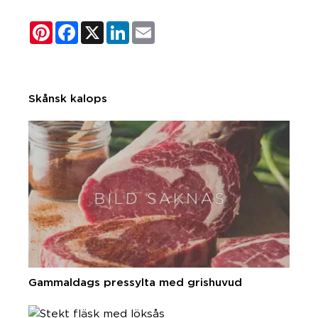
Pinterest
Facebook
X
LinkedIn
Email
Skånsk kalops
Gammaldags pressylta med grishuvud