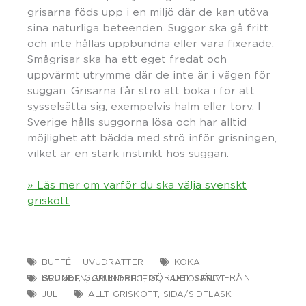
grisarna föds upp i en miljö där de kan utöva
sina naturliga beteenden. Suggor ska gå fritt
och inte hållas uppbundna eller vara fixerade.
Smågrisar ska ha ett eget fredat och
uppvärmt utrymme där de inte är i vägen för
suggan. Grisarna får strö att böka i för att
sysselsätta sig, exempelvis halm eller torv. I
Sverige hålls suggorna lösa och har alltid
möjlighet att bädda med strö inför grisningen,
vilket är en stark instinkt hos suggan.
» Läs mer om varför du ska välja svenskt
griskött
BUFFÉ
,
HUVUDRÄTTER
KOKA
BUDGET
,
GLUTENFRITT
,
GÖR DET SJÄLV FRÅN GRUNDEN
,
GRUNDRECEPT
,
LAKTOSFRITT
JUL
ALLT GRISKÖTT
,
SIDA/SIDFLÄSK