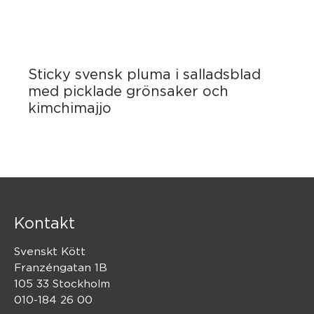
Sticky svensk pluma i salladsblad
med picklade grönsaker och
kimchimajjo
Kontakt
Svenskt Kött
Franzéngatan 1B
105 33 Stockholm
010-184 26 00