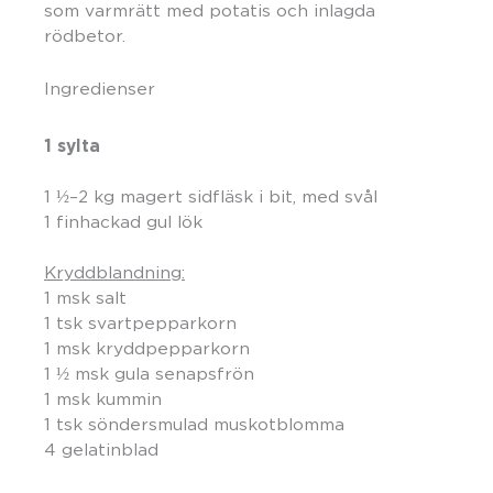
som varmrätt med potatis och inlagda
rödbetor.
Ingredienser
1 sylta
1 ½–2 kg magert sidfläsk i bit, med svål
1 finhackad gul lök
Kryddblandning:
1 msk salt
1 tsk svartpepparkorn
1 msk kryddpepparkorn
1 ½ msk gula senapsfrön
1 msk kummin
1 tsk söndersmulad muskotblomma
4 gelatinblad