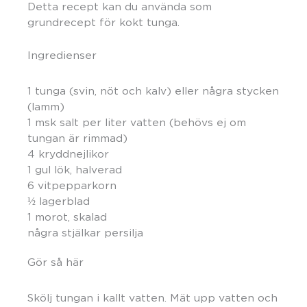
Detta recept kan du använda som
grundrecept för kokt tunga.
Ingredienser
1 tunga (svin, nöt och kalv) eller några stycken
(lamm)
1 msk salt per liter vatten (behövs ej om
tungan är rimmad)
4 kryddnejlikor
1 gul lök, halverad
6 vitpepparkorn
½ lagerblad
1 morot, skalad
några stjälkar persilja
Gör så här
Skölj tungan i kallt vatten. Mät upp vatten och