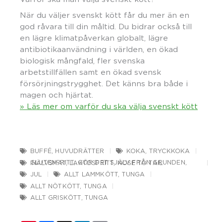
När du väljer svenskt kött får du mer än en
god råvara till din måltid. Du bidrar också till
en lägre klimatpåverkan globalt, lägre
antibiotikaanvändning i världen, en ökad
biologisk mångfald, fler svenska
arbetstillfällen samt en ökad svensk
försörjningstrygghet. Det känns bra både i
magen och hjärtat.
» Läs mer om varför du ska välja svenskt kött
BUFFÉ
,
HUVUDRÄTTER
KOKA
,
TRYCKKOKA
GLUTENFRITT
,
GÖR DET SJÄLV FRÅN GRUNDEN
,
INÄLVSMAT
,
LAKTOSFRITT
,
NOSE TO TAIL
JUL
ALLT LAMMKÖTT
,
TUNGA
ALLT NÖTKÖTT
,
TUNGA
ALLT GRISKÖTT
,
TUNGA