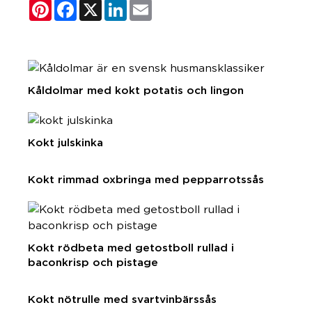
Pinterest
Facebook
X
LinkedIn
Email
Kåldolmar med kokt potatis och lingon
Kokt julskinka
Kokt rimmad oxbringa med pepparrotssås
Kokt rödbeta med getostboll rullad i
baconkrisp och pistage
Kokt nötrulle med svartvinbärssås