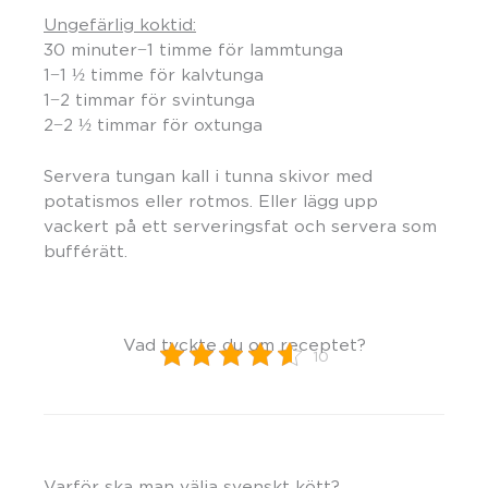
Ungefärlig koktid:
30 minuter−1 timme för lammtunga
1−1 ½ timme för kalvtunga
1−2 timmar för svintunga
2−2 ½ timmar för oxtunga
Servera tungan kall i tunna skivor med
potatismos eller rotmos. Eller lägg upp
vackert på ett serveringsfat och servera som
bufférätt.
Vad tyckte du om receptet?
10
Varför ska man välja svenskt kött?