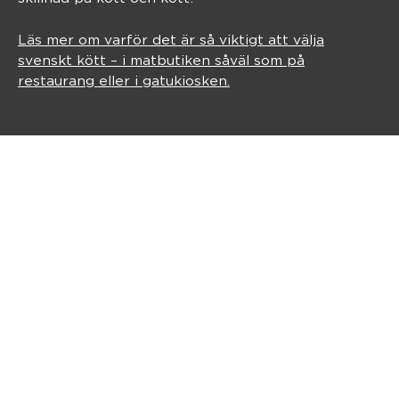
Läs mer om varför det är så viktigt att välja
svenskt kött – i matbutiken såväl som på
restaurang eller i gatukiosken.