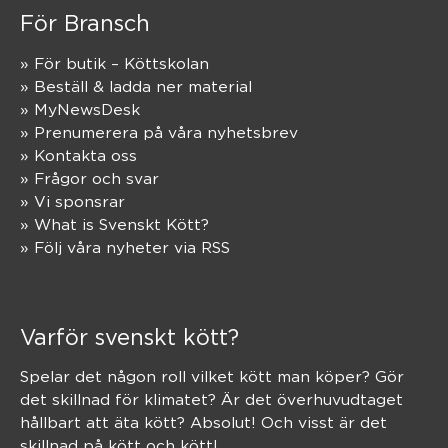
För Bransch
» För butik – Köttskolan
» Beställ & ladda ner material
» MyNewsDesk
» Prenumerera på våra nyhetsbrev
» Kontakta oss
» Frågor och svar
» Vi sponsrar
» What is Svenskt Kött?
» Följ våra nyheter via RSS
Varför svenskt kött?
Spelar det någon roll vilket kött man köper? Gör
det skillnad för klimatet? Är det överhuvudtaget
hållbart att äta kött? Absolut! Och visst är det
skillnad på kött och kött!