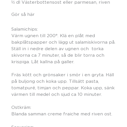
½ dl Västerbottensost eller parmesan, riven
Gör så här
Salamichips:
Värm ugnen till 200°. Klä en plåt med
bakplåtspapper och lägg ut salamiskivorna på.
Ställ in i nedre delen av ugnen och torka
skivorna ca 7 minuter, så de blir torra och
krispiga. Låt kallna på galler.
Fräs kött och grönsaker i smör i en gryta. Häll
på buljong och koka upp. Tillsätt pasta,
tomatpuré, timjan och peppar. Koka upp, sänk
värmen till medel och sjud ca 10 minuter.
Ostkräm:
Blanda samman creme fraiche med riven ost.