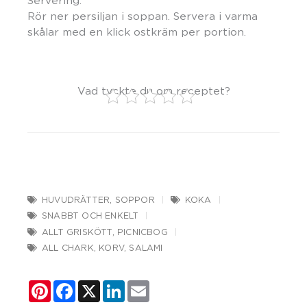
Servering:
Rör ner persiljan i soppan. Servera i varma
skålar med en klick ostkräm per portion.
Vad tyckte du om receptet?
HUVUDRÄTTER
,
SOPPOR
KOKA
SNABBT OCH ENKELT
ALLT GRISKÖTT
,
PICNICBOG
ALL CHARK
,
KORV
,
SALAMI
Pinterest
Facebook
X
LinkedIn
Email