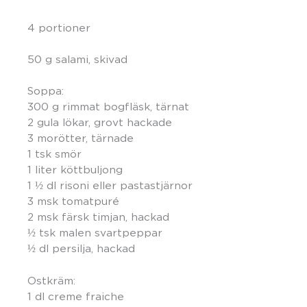
4 portioner
50 g salami, skivad
Soppa:
300 g rimmat bogfläsk, tärnat
2 gula lökar, grovt hackade
3 morötter, tärnade
1 tsk smör
1 liter köttbuljong
1 ½ dl risoni eller pastastjärnor
3 msk tomatpuré
2 msk färsk timjan, hackad
½ tsk malen svartpeppar
½ dl persilja, hackad
Ostkräm:
1 dl creme fraiche