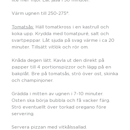
Värm ugnen till 250-275°.
Tomatsås:
Häll tomatkross i en kastrull och
koka upp. Krydda med tomatpuré, salt och
svartpeppar. Låt sjuda på svag värme i ca 20
minuter. Tillsätt vitlök och rör om.
Knåda degen lätt. Kavla ut den direkt på
papper till 4 portionspizzor och lägg på en
bakplåt. Bre på tomatsås, strö över ost, skinka
och champinjoner.
Grädda i mitten av ugnen i 7–10 minuter.
Osten ska börja bubbla och få vacker färg.
Strö eventuellt över torkad oregano före
servering.
Servera pizzan med vitkålssallad.