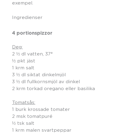
exempel.
Ingredienser
4 portionspizzor
Deg:
2 ½ dl vatten, 37°
½ pkt jäst
1 krm salt
3 ½ dl siktat dinkelmjöl
3 ½ dl fullkornsmjöl av dinkel
2 krm torkad oregano eller basilika
Tomatsås:
1 burk krossade tomater
2 msk tomatpuré
½ tsk salt
1 krm malen svartpeppar