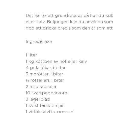
Det här är ett grundrecept på hur du koka
eller kalv. Buljongen kan du använda som
god att dricka precis som den är som ett
Ingredienser
1 liter
1 kg köttben av nöt eller kalv
4 gula lökar, i bitar
3 morötter, i bitar
½ rotselleri, i bitar
2 msk rapsolja
10 svartpepparkorn
3 lagerblad
1 kvist färsk timjan
1 vitlöksklyfta, pressad