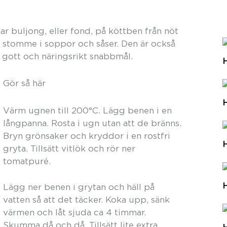
r buljong, eller fond, på köttben från nöt
 stomme i soppor och såser. Den är också
 gott och näringsrikt snabbmål.
Gör så här
Värm ugnen till 200°C. Lägg benen i en
långpanna. Rosta i ugn utan att de bränns.
Bryn grönsaker och kryddor i en rostfri
gryta. Tillsätt vitlök och rör ner
tomatpuré.
Lägg ner benen i grytan och häll på
vatten så att det täcker. Koka upp, sänk
värmen och låt sjuda ca 4 timmar.
Skumma då och då. Tillsätt lite extra