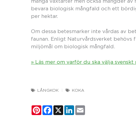
många växtarter men också mängder av fjär
bevara biologisk mångfald och ett bördi
per hektar.
Om dessa betesmarker inte vårdas av bet
faunan. Enligt Naturvårdsverket behövs fl
miljömål om biologisk mångfald.
» Läs mer om varför du ska välja svenskt 
LÅNGKOK
KOKA
Pinterest
Facebook
X
LinkedIn
Email