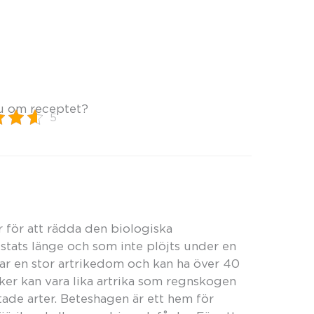
u om receptet?
5
r för att rädda den biologiska
tats länge och som inte plöjts under en
har en stor artrikedom och kan ha över 40
er kan vara lika artrika som regnskogen
tade arter. Beteshagen är ett hem för