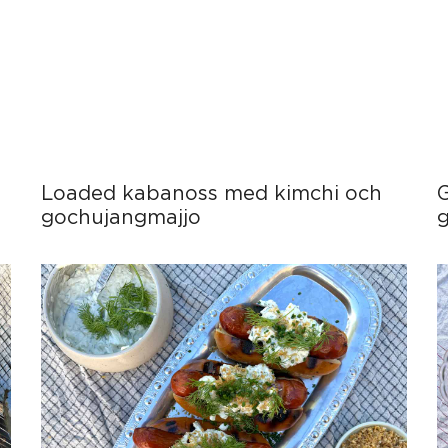
Loaded kabanoss med kimchi och
gochujangmajjo
g