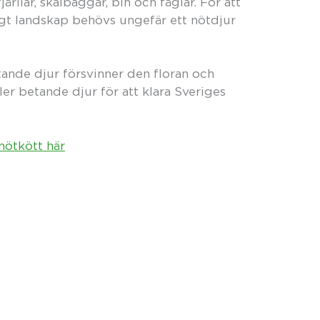
ilar, skalbaggar, bin och fåglar. För att
gt landskap behövs ungefär ett nötdjur
ande djur försvinner den floran och
er betande djur för att klara Sveriges
nötkött här