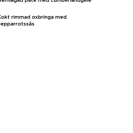
Kokt rimmad oxbringa med
pepparrotssås