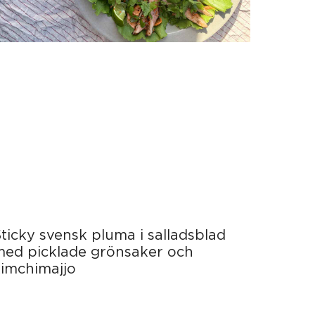
ticky svensk pluma i salladsblad
med picklade grönsaker och
kimchimajjo