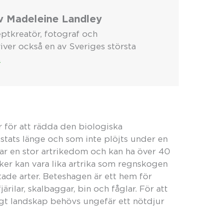
v Madeleine Landley
ptkreatör, fotograf och
iver också en av Sveriges största
.
r för att rädda den biologiska
tats länge och som inte plöjts under en
har en stor artrikedom och kan ha över 40
er kan vara lika artrika som regnskogen
tade arter. Beteshagen är ett hem för
ilar, skalbaggar, bin och fåglar. För att
gt landskap behövs ungefär ett nötdjur