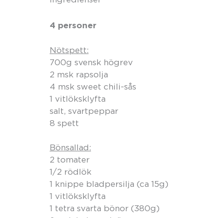
4 personer
Nötspett:
700g svensk högrev
2 msk rapsolja
4 msk sweet chili-sås
1 vitlöksklyfta
salt, svartpeppar
8 spett
Bönsallad:
2 tomater
1/2 rödlök
1 knippe bladpersilja (ca 15g)
1 vitlöksklyfta
1 tetra svarta bönor (380g)