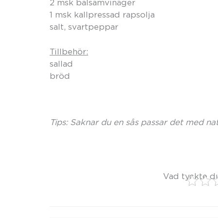
2 msk balsamvinäger
1 msk kallpressad rapsolja
salt, svartpeppar
Tillbehör:
sallad
bröd
Tips: Saknar du en sås passar det med natu
Vad tyckte d