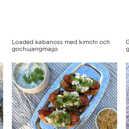
Loaded kabanoss med kimchi och
gochujangmajjo
g