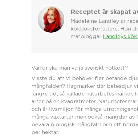
Receptet är skapat a
Madeleine Landley är rece
kokboksförfattare. Hon dr
matbloggar
Landleys kök
Varför ska man välja svenskt nötkött?
Visste du att vi behöver fler betande dju
mångfalden? Hagmarker där betesdjur vis
längre tid, så kallade naturbetesmarker, 
arter på en kvadratmeter. Naturbetesmark
och är livsmiljön för många utrotningsho
många växtarter men också mängder av fjär
bevara biologisk mångfald och ett bördi
per hektar.