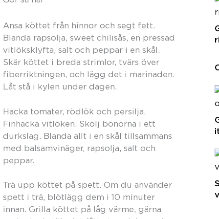
Ansa köttet från hinnor och segt fett.
G
Blanda rapsolja, sweet chilisås, en pressad
r
vitlöksklyfta, salt och peppar i en skål.
Skär köttet i breda strimlor, tvärs över
C
fiberriktningen, och lägg det i marinaden.
Låt stå i kylen under dagen.
Hacka tomater, rödlök och persilja.
G
Finhacka vitlöken. Skölj bönorna i ett
i
durkslag. Blanda allt i en skål tillsammans
med balsamvinäger, rapsolja, salt och
peppar.
S
Trä upp köttet på spett. Om du använder
v
spett i trä, blötlägg dem i 10 minuter
innan. Grilla köttet på låg värme, gärna