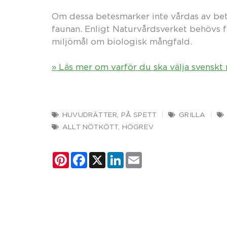
Om dessa betesmarker inte vårdas av bet
faunan. Enligt Naturvårdsverket behövs fl
miljömål om biologisk mångfald.
» Läs mer om varför du ska välja svenskt 
HUVUDRÄTTER
,
PÅ SPETT
GRILLA
ALLT NÖTKÖTT
,
HÖGREV
Pinterest
Facebook
X
LinkedIn
Email