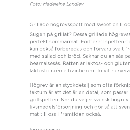
Foto: Madeleine Landley
Grillade högrevsspett med sweet chili o
Sugen på grillat? Dessa grillade högrevs
perfekt sommarmat. Förbered spetten och
kan också förberedas och förvara svalt fra
med sallad och bröd. Saknar du en sås pa
bearnaisesås. Rätten är laktos- och gluten
laktosfri crème fraiche om du vill servera
Högrev är en styckdetalj som ofta förkn
faktum är att det är en detalj som passar 
grillspetten. När du väljer svensk högrev
livsmedelsförsörjning och gör så att sve
mat till oss i framtiden också.
Ingredienser