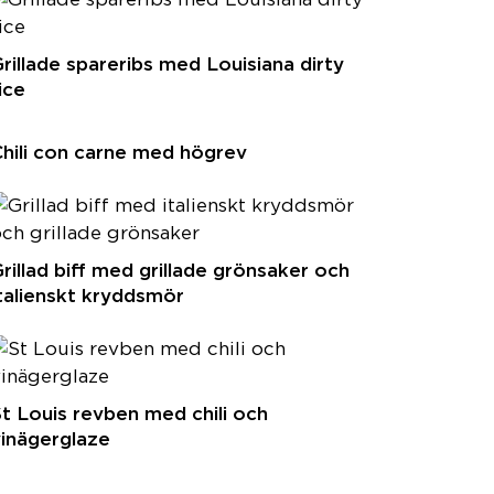
rillade spareribs med Louisiana dirty
ice
hili con carne med högrev
rillad biff med grillade grönsaker och
talienskt kryddsmör
t Louis revben med chili och
inägerglaze