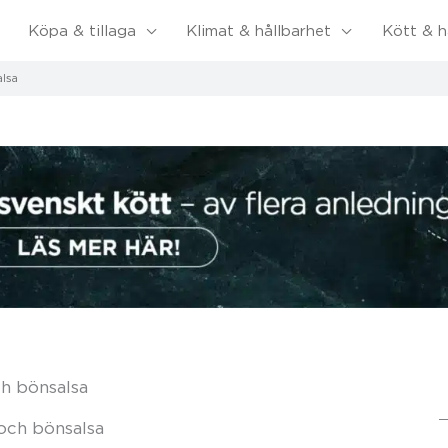
Köpa & tillaga
Klimat & hållbarhet
Kött & h
alsa
ch bönsalsa