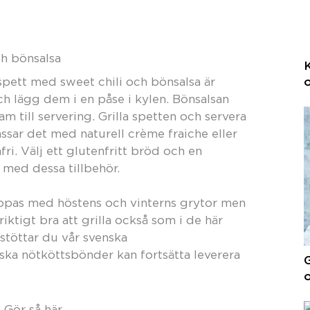
ch bönsalsa
K
o
spett med sweet chili och bönsalsa är
 lägg dem i en påse i kylen. Bönsalsan
m till servering. Grilla spetten och servera
ssar det med naturell crème fraiche eller
fri. Välj ett glutenfritt bröd och en
 med dessa tillbehör.
ippas med höstens och vinterns grytor men
riktigt bra att grilla också som i de här
 stöttar du vår svenska
nska nötköttsbönder kan fortsätta leverera
G
Gör så här