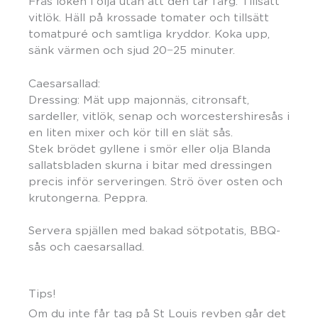
Fräs löken i olja utan att den tar färg. Tillsätt
vitlök. Häll på krossade tomater och tillsätt
tomatpuré och samtliga kryddor. Koka upp,
sänk värmen och sjud 20−25 minuter.
Caesarsallad:
Dressing: Mät upp majonnäs, citronsaft,
sardeller, vitlök, senap och worcestershiresås i
en liten mixer och kör till en slät sås.
Stek brödet gyllene i smör eller olja Blanda
sallatsbladen skurna i bitar med dressingen
precis inför serveringen. Strö över osten och
krutongerna. Peppra.
Servera spjällen med bakad sötpotatis, BBQ-
sås och caesarsallad.
Tips!
Om du inte får tag på St Louis revben går det