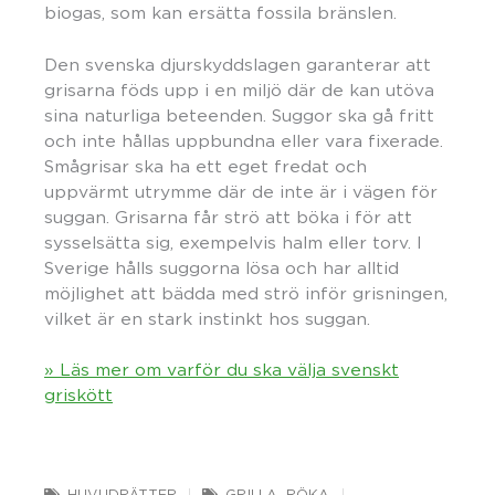
biogas, som kan ersätta fossila bränslen.
Den svenska djurskyddslagen garanterar att
grisarna föds upp i en miljö där de kan utöva
sina naturliga beteenden. Suggor ska gå fritt
och inte hållas uppbundna eller vara fixerade.
Smågrisar ska ha ett eget fredat och
uppvärmt utrymme där de inte är i vägen för
suggan. Grisarna får strö att böka i för att
sysselsätta sig, exempelvis halm eller torv. I
Sverige hålls suggorna lösa och har alltid
möjlighet att bädda med strö inför grisningen,
vilket är en stark instinkt hos suggan.
» Läs mer om varför du ska välja svenskt
griskött
HUVUDRÄTTER
GRILLA
,
RÖKA