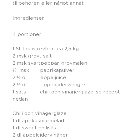
tillbehören eller något annat.
Ingredienser
4 portioner
1 St Louis revben, ca 2,5 kg
2 msk grovt salt
2 msk svartpeppar, grovmalen
½ msk ​paprikapulver
2 ½ dl äppeljuice
2 ½ dl äppelcidervinäger
1 sats chili och vinägerglaze, se recept
nedan
Chili och vinägerglaze:
1 dl aprikosmarmelad
1 dl sweet chilisås
2 dl äppelcidervinäger