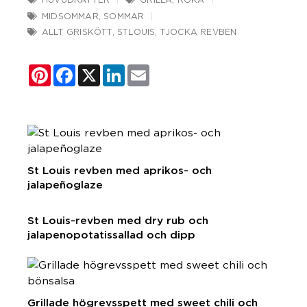
MIDSOMMAR
,
SOMMAR
ALLT GRISKÖTT
,
STLOUIS
,
TJOCKA REVBEN
Pinterest
Facebook
X
LinkedIn
Email
St Louis revben med aprikos- och
jalapeñoglaze
St Louis-revben med dry rub och
jalapenopotatissallad och dipp
Grillade högrevsspett med sweet chili och