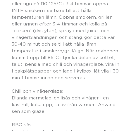
eller ugn på 110-125°C i 3-4 timmar, öppna
INTE smokern, se bara till att hålla
temperaturen jämn. Öppna smokern, grillen
eller ugnen efter 3-4 timmar och kolla på
”barken” (dvs ytan), spraya med juice- och
vinägerblandningen och stäng, gör detta var
30-40 minut och se till att hålla jämn
temperatur i smokern/grill/ugn. När revbenen
kommit upp till 85°C i tjocka delen av köttet,
ta ut, pensla med chili och vinägerglaze, vira in
i bakplåtspapper och lägg i kylbox, låt vila i 30
min-1 timme innan den serveras.
Chili och vinägerglaze:
Blanda marmelad, chilisås och vinäger i en
kastrull, koka upp, ta av från värmen. Använd
sen som glaze.
BBQ-sås: