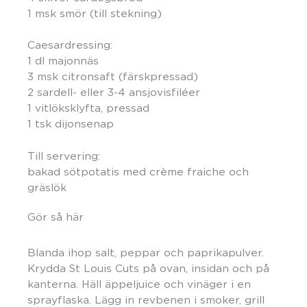
1 msk smör (till stekning)
Caesardressing:
1 dl majonnäs
3 msk citronsaft (färskpressad)
2 sardell- eller 3-4 ansjovisfiléer
1 vitlöksklyfta, pressad
1 tsk dijonsenap
Till servering:
bakad sötpotatis med crème fraiche och
gräslök
Gör så här
Blanda ihop salt, peppar och paprikapulver.
Krydda St Louis Cuts på ovan, insidan och på
kanterna. Häll äppeljuice och vinäger i en
sprayflaska. Lägg in revbenen i smoker, grill