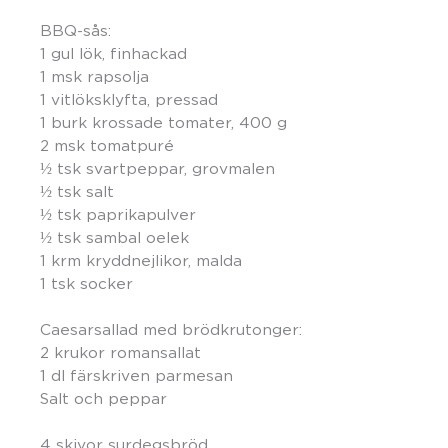
BBQ-sås:
1 gul lök, finhackad
1 msk rapsolja
1 vitlöksklyfta, pressad
1 burk krossade tomater, 400 g
2 msk tomatpuré
½ tsk svartpeppar, grovmalen
½ tsk salt
½ tsk paprikapulver
½ tsk sambal oelek
1 krm kryddnejlikor, malda
1 tsk socker
Caesarsallad med brödkrutonger:
2 krukor romansallat
1 dl färskriven parmesan
Salt och peppar
4 skivor surdegsbröd