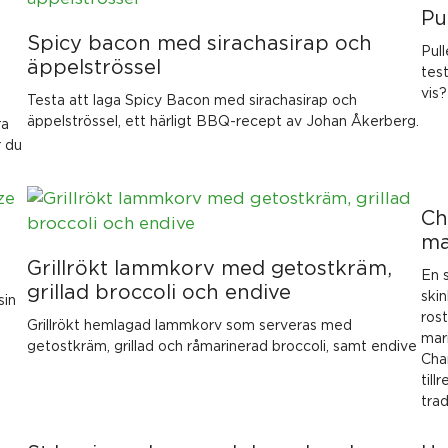
Pu
Spicy bacon med sirachasirap och
Pull
äppelströssel
tes
vis?
Testa att laga Spicy Bacon med sirachasirap och
äppelströssel, ett härligt BBQ-recept av Johan Åkerberg.
ra
r du
Ch
ma
Grillrökt lammkorv med getostkräm,
En s
grillad broccoli och endive
ski
sin
rost
Grillrökt hemlagad lammkorv som serveras med
mari
getostkräm, grillad och råmarinerad broccoli, samt endive
Char
till
trad