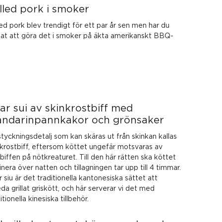
lled pork i smoker
ed pork blev trendigt för ett par år sen men har du
tat att göra det i smoker på äkta amerikanskt BBQ-
ar sui av skinkrostbiff med
ndarinpannkakor och grönsaker
tyckningsdetalj som kan skäras ut från skinkan kallas
nkrostbiff, eftersom köttet ungefär motsvaras av
biffen på nötkreaturet. Till den här rätten ska köttet
nera över natten och tillagningen tar upp till 4 timmar.
 siu är det traditionella kantonesiska sättet att
reda grillat griskött, och här serverar vi det med
itionella kinesiska tillbehör.