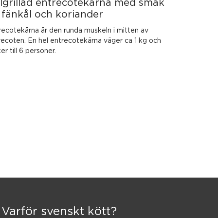
lgrillad entrecotekärna med smak
 fänkål och koriander
recotekärna är den runda muskeln i mitten av
recoten. En hel entrecotekärna väger ca 1 kg och
er till 6 personer.
Varför svenskt kött?