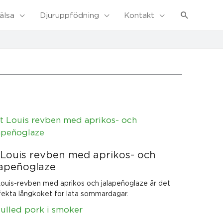
Sök
älsa
Djuruppfödning
Kontakt
 Louis revben med aprikos- och
lapeñoglaze
Louis-revben med aprikos och jalapeñoglaze är det
fekta långkoket för lata sommardagar.