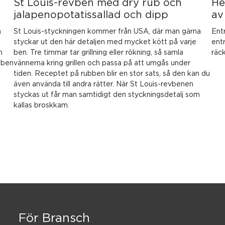
St Louis-revben med dry rub och
He
jalapenopotatissallad och dipp
av
n
St Louis-styckningen kommer från USA, där man gärna
Ent
styckar ut den här detaljen med mycket kött på varje
ent
n
ben. Tre timmar tar grillning eller rökning, så samla
räck
 ben
vännerna kring grillen och passa på att umgås under
tiden. Receptet på rubben blir en stor sats, så den kan du
även använda till andra rätter. När St Louis-revbenen
styckas ut får man samtidigt den styckningsdetalj som
kallas broskkam.
För Bransch