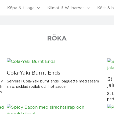
Köpa & tillaga
Klimat & hållbarhet
Kött & h
RÖKA
Cola-Yaki Burnt Ends
St
 vi
Servera i Cola-Yaki burnt ends i baguette med sesam
ja
ch
slaw, picklad rödlök och hot sauce.
s.
St 
per