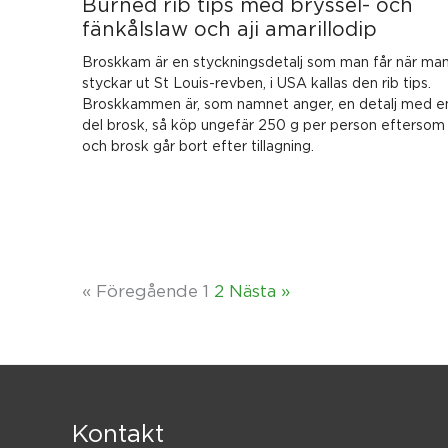
Burned rib tips med bryssel- och
fänkålslaw och aji amarillodip
Broskkam är en styckningsdetalj som man får när ma
styckar ut St Louis-revben, i USA kallas den rib tips.
Broskkammen är, som namnet anger, en detalj med e
del brosk, så köp ungefär 250 g per person eftersom
och brosk går bort efter tillagning.
« Föregående
1
2
Nästa »
Kontakt