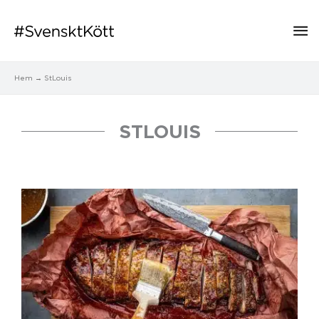
Hu
Hem
StLouis
STLOUIS