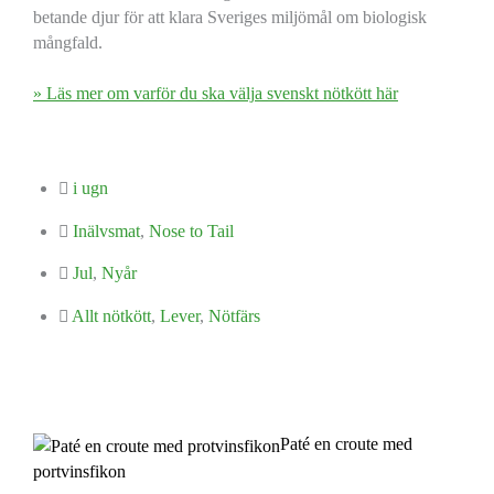
betande djur för att klara Sveriges miljömål om biologisk
mångfald.
» Läs mer om varför du ska välja svenskt nötkött här
i ugn
Inälvsmat
,
Nose to Tail
Jul
,
Nyår
Allt nötkött
,
Lever
,
Nötfärs
Paté en croute med
portvinsfikon