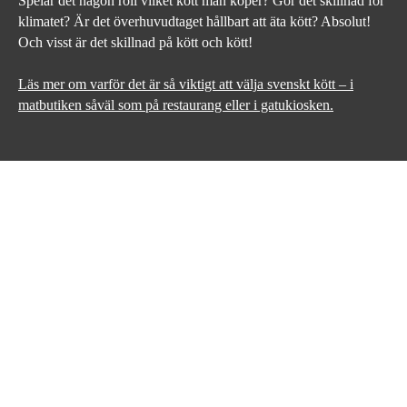
Spelar det någon roll vilket kött man köper? Gör det skillnad för
klimatet? Är det överhuvudtaget hållbart att äta kött? Absolut!
Och visst är det skillnad på kött och kött!
Läs mer om varför det är så viktigt att välja svenskt kött – i
matbutiken såväl som på restaurang eller i gatukiosken.