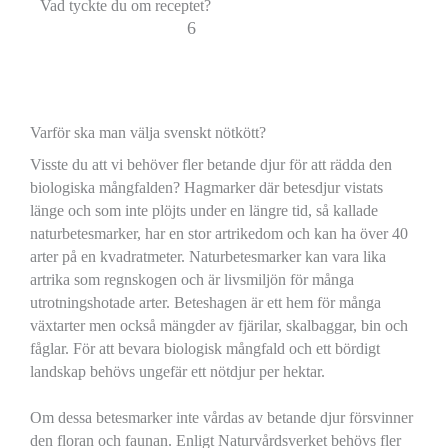
Vad tyckte du om receptet?
6
Varför ska man välja svenskt nötkött?
Visste du att vi behöver fler betande djur för att rädda den
biologiska mångfalden? Hagmarker där betesdjur vistats
länge och som inte plöjts under en längre tid, så kallade
naturbetesmarker, har en stor artrikedom och kan ha över 40
arter på en kvadratmeter. Naturbetesmarker kan vara lika
artrika som regnskogen och är livsmiljön för många
utrotningshotade arter. Beteshagen är ett hem för många
växtarter men också mängder av fjärilar, skalbaggar, bin och
fåglar. För att bevara biologisk mångfald och ett bördigt
landskap behövs ungefär ett nötdjur per hektar.
Om dessa betesmarker inte vårdas av betande djur försvinner
den floran och faunan. Enligt Naturvårdsverket behövs fler