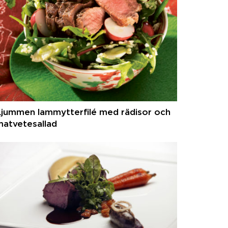
Ljummen lammytterfilé med rädisor och
matvetesallad