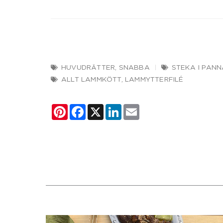
HUVUDRÄTTER
,
SNABBA
STEKA I PANN
ALLT LAMMKÖTT
,
LAMMYTTERFILÉ
Pinterest
Facebook
X
LinkedIn
Email