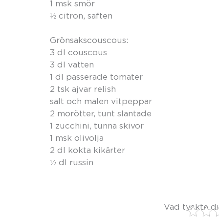
1 msk smör
½ citron, saften
Grönsakscouscous:
3 dl couscous
3 dl vatten
1 dl passerade tomater
2 tsk ajvar relish
salt och malen vitpeppar
2 morötter, tunt slantade
1 zucchini, tunna skivor
1 msk olivolja
2 dl kokta kikärter
½ dl russin
Vad tyckte d