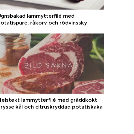
Ugnsbakad lammytterfilé med
otatispuré, råkorv och rödvinssky
Helstekt lammytterfilé med gräddkokt
rysselkål och citruskryddad potatiskaka