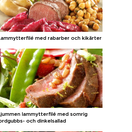
ammytterfilé med rabarber och kikärter
Ljummen lammytterfilé med somrig
ordgubbs- och dinkelsallad