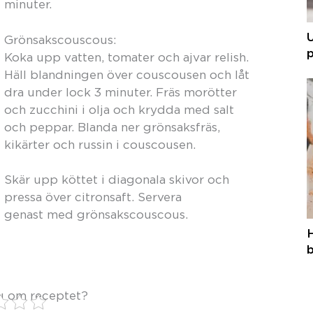
minuter.
Grönsakscouscous:
p
Koka upp vatten, tomater och ajvar relish.
Häll blandningen över couscousen och låt
dra under lock 3 minuter. Fräs morötter
och zucchini i olja och krydda med salt
och peppar. Blanda ner grönsaksfräs,
kikärter och russin i couscousen.
Skär upp köttet i diagonala skivor och
pressa över citronsaft. Servera
genast med grönsakscouscous.
b
u om receptet?