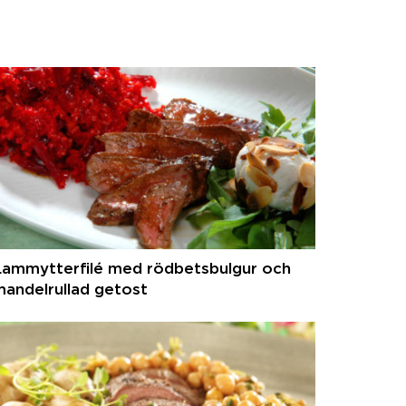
Lammytterfilé med rödbetsbulgur och
andelrullad getost