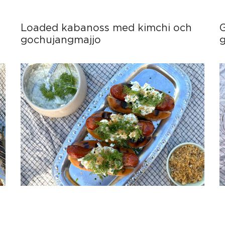
Loaded kabanoss med kimchi och
gochujangmajjo
g