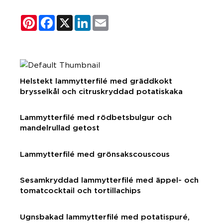
Pinterest
Facebook
X
LinkedIn
Email
Helstekt lammytterfilé med gräddkokt
brysselkål och citruskryddad potatiskaka
Lammytterfilé med rödbetsbulgur och
mandelrullad getost
Lammytterfilé med grönsakscouscous
Sesamkryddad lammytterfilé med äppel- och
tomatcocktail och tortillachips
Ugnsbakad lammytterfilé med potatispuré,