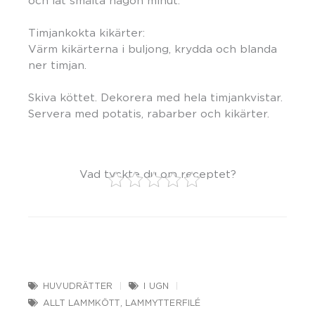
och låt smälta någon minut.
Timjankokta kikärter:
Värm kikärterna i buljong, krydda och blanda
ner timjan.
Skiva köttet. Dekorera med hela timjankvistar.
Servera med potatis, rabarber och kikärter.
Vad tyckte du om receptet?
HUVUDRÄTTER
I UGN
ALLT LAMMKÖTT
,
LAMMYTTERFILÉ