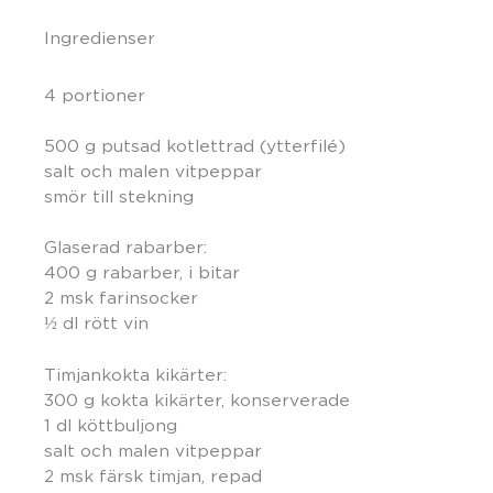
Ingredienser
4 portioner
500 g putsad kotlettrad (ytterfilé)
salt och malen vitpeppar
smör till stekning
Glaserad rabarber:
400 g rabarber, i bitar
2 msk farinsocker
½ dl rött vin
Timjankokta kikärter:
300 g kokta kikärter, konserverade
1 dl köttbuljong
salt och malen vitpeppar
2 msk färsk timjan, repad