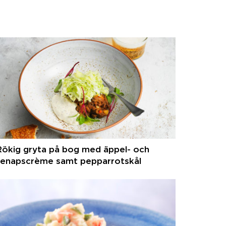
Rökig gryta på bog med äppel- och
senapscrème samt pepparrotskål