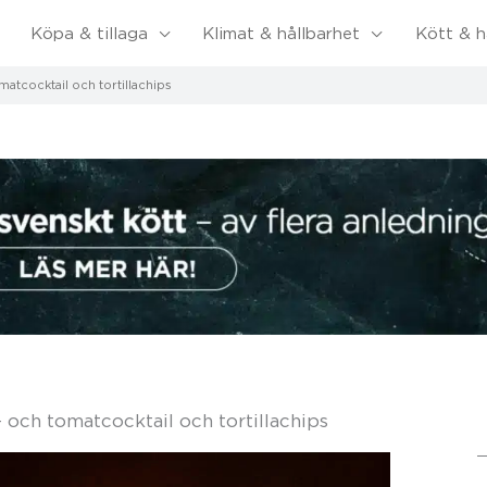
Köpa & tillaga
Klimat & hållbarhet
Kött & h
tcocktail och tortillachips
och tomatcocktail och tortillachips