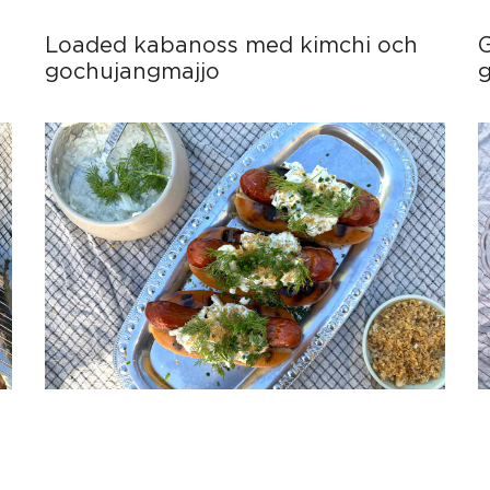
Loaded kabanoss med kimchi och
gochujangmajjo
g