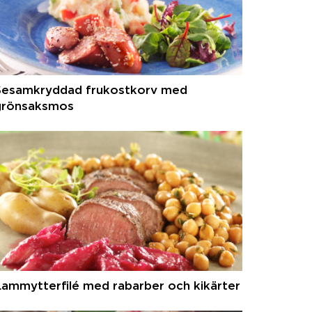
Sesamkryddad frukostkorv med
grönsaksmos
ammytterfilé med rabarber och kikärter