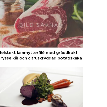
Helstekt lammytterfilé med gräddkokt
rysselkål och citruskryddad potatiskaka