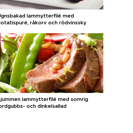
Ugnsbakad lammytterfilé med
otatispuré, råkorv och rödvinssky
Ljummen lammytterfilé med somrig
ordgubbs- och dinkelsallad