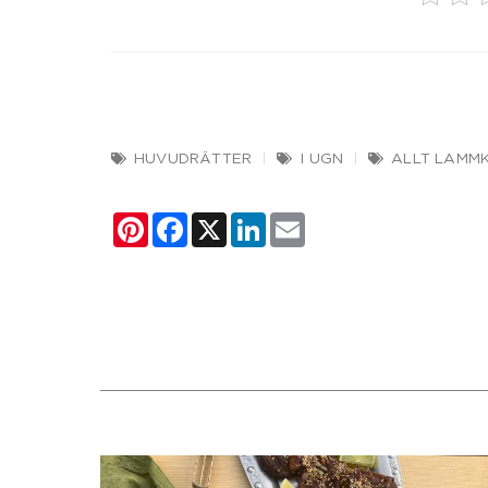
HUVUDRÄTTER
I UGN
ALLT LAMM
Pinterest
Facebook
X
LinkedIn
Email