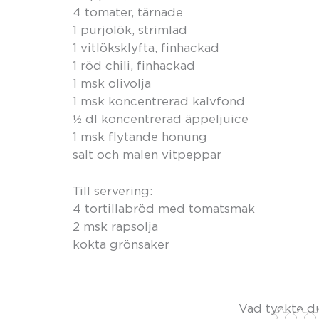
4 tomater, tärnade
1 purjolök, strimlad
1 vitlöksklyfta, finhackad
1 röd chili, finhackad
1 msk olivolja
1 msk koncentrerad kalvfond
½ dl koncentrerad äppeljuice
1 msk flytande honung
salt och malen vitpeppar
Till servering:
4 tortillabröd med tomatsmak
2 msk rapsolja
kokta grönsaker
Vad tyckte d