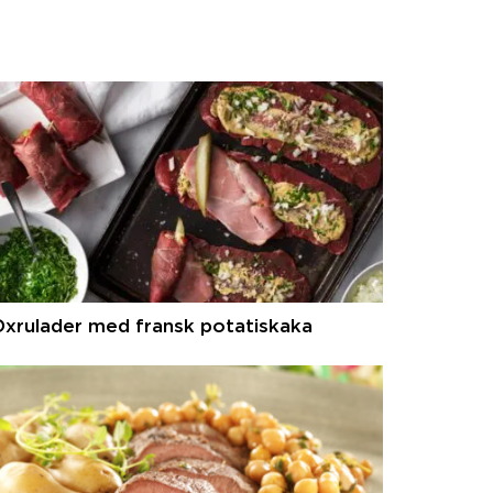
xrulader med fransk potatiskaka