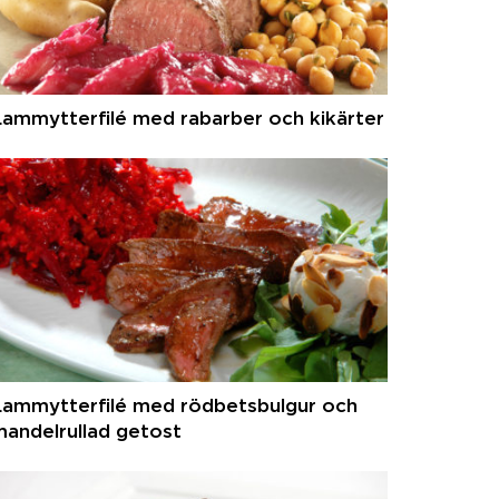
ammytterfilé med rabarber och kikärter
Lammytterfilé med rödbetsbulgur och
andelrullad getost