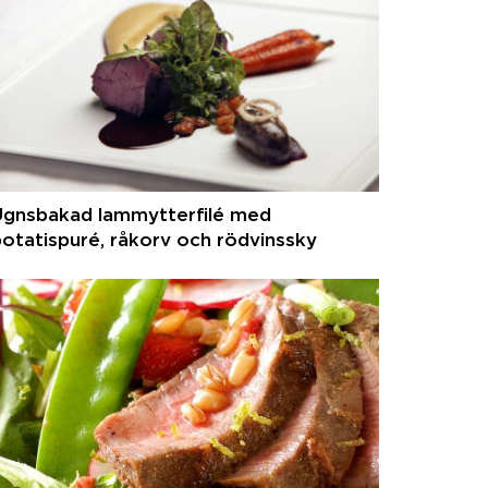
Ugnsbakad lammytterfilé med
otatispuré, råkorv och rödvinssky