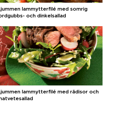
Ljummen lammytterfilé med somrig
ordgubbs- och dinkelsallad
Ljummen lammytterfilé med rädisor och
matvetesallad