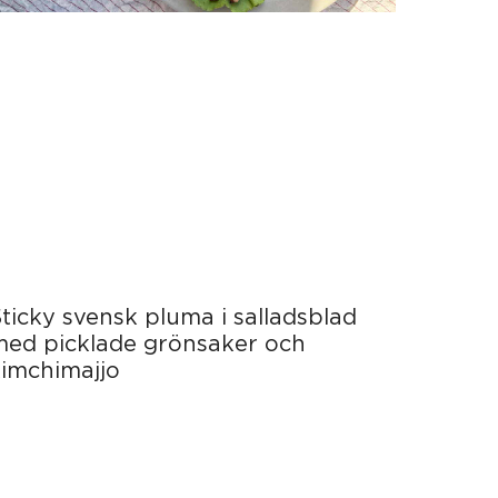
ticky svensk pluma i salladsblad
med picklade grönsaker och
kimchimajjo