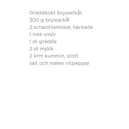
Gräddkokt brysselkål:
300 g brysselkål
2 schalottenlökar, hackade
1 msk smör
1 dl grädde
2 dl mjölk
2 krm kummin, stött
salt och malen vitpeppar