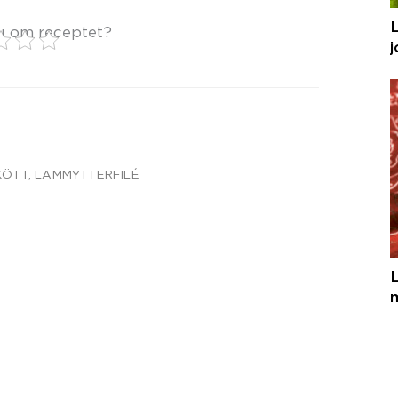
u om receptet?
j
KÖTT
,
LAMMYTTERFILÉ