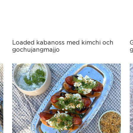
Loaded kabanoss med kimchi och
gochujangmajjo
g