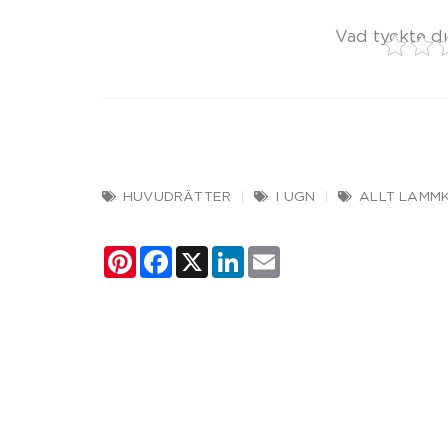
Vad tyckte d
HUVUDRÄTTER
I UGN
ALLT LAMM
Pinterest
Facebook
X
LinkedIn
Email