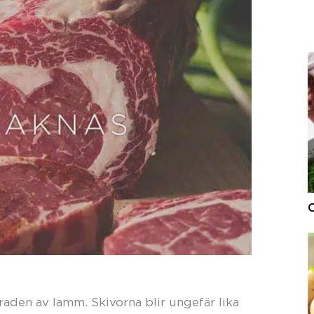
O
raden av lamm. Skivorna blir ungefär lika