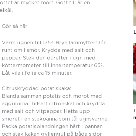
köttet är mycket mört. Gott till är en
elkål.
Gör så här
L
Värm ugnen till 175º. Bryn lammytterfilén
runt om i smör. Krydda med salt och
peppar. Stek den därefter i ugn med
köttermometer till innertemperatur 65º.
Låt vila i folie ca 15 minuter.
Citruskryddad potatiskaka:
Blanda samman potatis och morot med
äggulorna. Tillsätt citronskal och krydda
med salt och vitpeppar. Hetta upp
m
smöret i en stekpanna som tål ugnsvärme.
Packa potatisblandningen hårt i pannan
och stek kakan gyllengul på båda sidor.