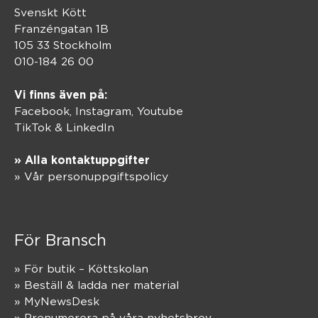
Svenskt Kött
Franzéngatan 1B
105 33 Stockholm
010-184 26 00
Vi finns även på:
Facebook,
Instagram
,
Youtube
TikTok
&
LinkedIn
» Alla kontaktuppgifter
» Vår personuppgiftspolicy
För Bransch
» För butik – Köttskolan
» Beställ & ladda ner material
» MyNewsDesk
» Prenumerera på våra nyhetsbrev