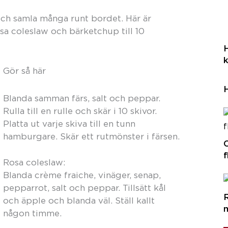
s och samla många runt bordet. Här är
sa coleslaw och bärketchup till 10
k
Gör så här
Blanda samman färs, salt och peppar.
Rulla till en rulle och skär i 10 skivor.
Platta ut varje skiva till en tunn
hamburgare. Skär ett rutmönster i färsen.
O
f
Rosa coleslaw:
Blanda crème fraiche, vinäger, senap,
pepparrot, salt och peppar. Tillsätt kål
R
och äpple och blanda väl. Ställ kallt
någon timme.