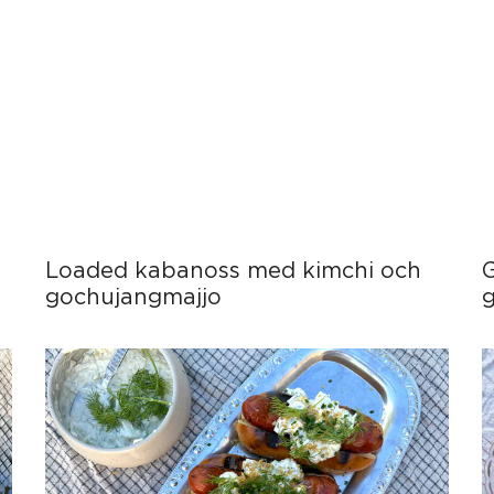
Loaded kabanoss med kimchi och
gochujangmajjo
g