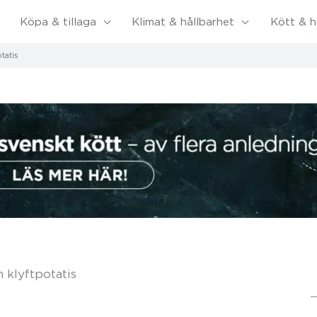
Köpa & tillaga
Klimat & hållbarhet
Kött & h
tatis
 klyftpotatis