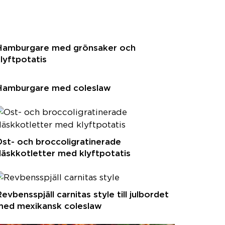
Hamburgare med grönsaker och
lyftpotatis
Hamburgare med coleslaw
st- och broccoligratinerade
läskkotletter med klyftpotatis
evbensspjäll carnitas style till julbordet
med mexikansk coleslaw