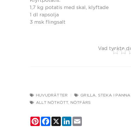
1,7 kg potatis med skal, klyftade
1 dl rapsolja
3 msk flingsalt
Vad tyckte d
HUVUDRÄTTER
GRILLA
,
STEKA I PANNA
ALLT NÖTKÖTT
,
NÖTFÄRS
Pinterest
Facebook
X
LinkedIn
Email