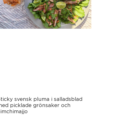
ticky svensk pluma i salladsblad
med picklade grönsaker och
kimchimajjo