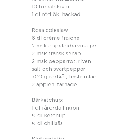
10 tomatskivor
1 dl rödlök, hackad
Rosa coleslaw:
6 dl crème fraiche
2 msk äppelcidervinäger
2 msk fransk senap
2 msk pepparrot, riven
salt och svartpeppar
700 g rödkål, finstrimlad
2 äpplen, tärnade
Bärketchup:
1 dl rårörda lingon
½ dl ketchup
½ dl chilisås
Klyftpotatis: