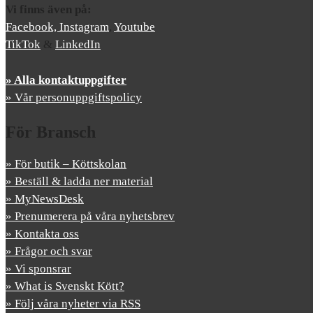
Vi finns även på:
Facebook,
Instagram
,
Youtube
TikTok
&
LinkedIn
» Alla kontaktuppgifter
» Vår personuppgiftspolicy
För Bransch
» För butik – Köttskolan
» Beställ & ladda ner material
» MyNewsDesk
» Prenumerera på våra nyhetsbrev
» Kontakta oss
» Frågor och svar
» Vi sponsrar
» What is Svenskt Kött?
» Följ våra nyheter via RSS