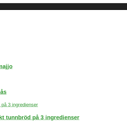
majjo
sås
t tunnbröd på 3 ingredienser