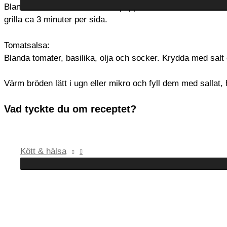
Blanda samman färs, salt och peppar. Rulla till en rulle och 
grilla ca 3 minuter per sida.
Tomatsalsa:
Blanda tomater, basilika, olja och socker. Krydda med salt
Värm bröden lätt i ugn eller mikro och fyll dem med sallat,
Vad tyckte du om receptet?
Kött & hälsa