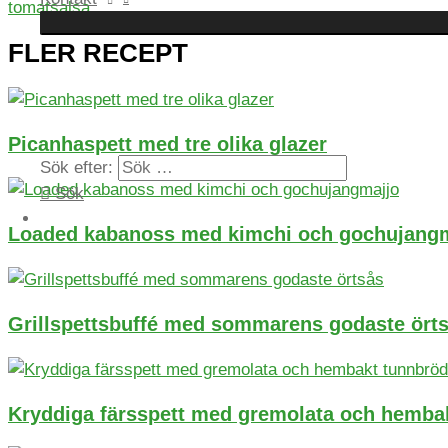
tomatsalsa
FLER RECEPT
Picanhaspett med tre olika glazer
Sök efter:
Sök
Loaded kabanoss med kimchi och gochujang
Grillspettsbuffé med sommarens godaste ört
Kryddiga färsspett med gremolata och hembak