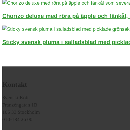
Chorizo deluxe med röra på äpple och fänkål, 
Sticky svensk pluma i salladsblad med pickl
Kontakt
Svenskt Kött
Franzéngatan 1B
105 33 Stockholm
010-184 26 00