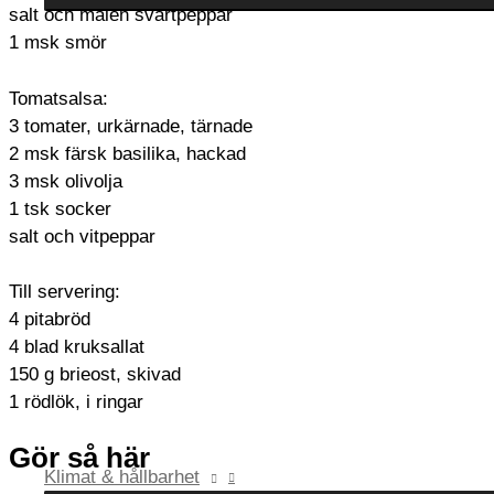
salt och malen svartpeppar
1 msk smör
Tomatsalsa:
3 tomater, urkärnade, tärnade
2 msk färsk basilika, hackad
3 msk olivolja
1 tsk socker
salt och vitpeppar
Till servering:
4 pitabröd
4 blad kruksallat
150 g brieost, skivad
1 rödlök, i ringar
Gör så här
Klimat & hållbarhet