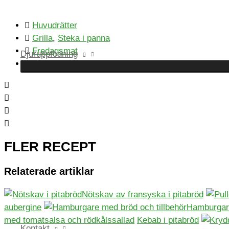
Huvudrätter
Grilla
,
Steka i panna
Fredagsmat
Djuruppfödning
Allt nötkött
,
Nötfärs
FLER RECEPT
Relaterade artiklar
Nötskav av fransyska i pitabröd
aubergine
Hamburgare
med tomatsalsa och rödkålssallad
Kebab i pitabröd
Kontakt