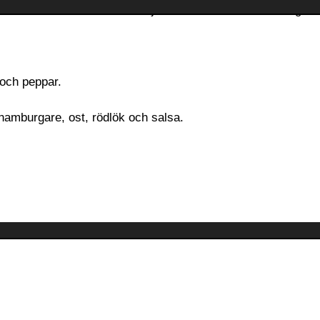
skär i 4 skivor. Platta ut varje skiva till en tunn hamburgare 
 och peppar.
 hamburgare, ost, rödlök och salsa.