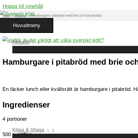
Hoppa till innehåll
Hem
Recept
Hamburgare i pitabröd med brie och tomatsalsa
Huvudmeny
Aktuellt
Hamburgare i pitabröd med brie oc
En läcker lunch eller kvällsrätt är hamburgare i pitabröd. 
Ingredienser
4 portioner
Köpa & tillaga
500 g nötfärs