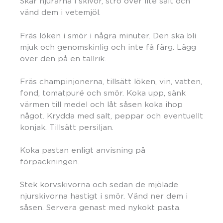
Skär njurarna i skivor, strö över lite salt och
vänd dem i vetemjöl.
Fräs löken i smör i några minuter. Den ska bli
mjuk och genomskinlig och inte få färg. Lägg
över den på en tallrik.
Fräs champinjonerna, tillsätt löken, vin, vatten,
fond, tomatpuré och smör. Koka upp, sänk
värmen till medel och låt såsen koka ihop
något. Krydda med salt, peppar och eventuellt
konjak. Tillsätt persiljan.
Koka pastan enligt anvisning på
förpackningen.
Stek korvskivorna och sedan de mjölade
njurskivorna hastigt i smör. Vänd ner dem i
såsen. Servera genast med nykokt pasta.