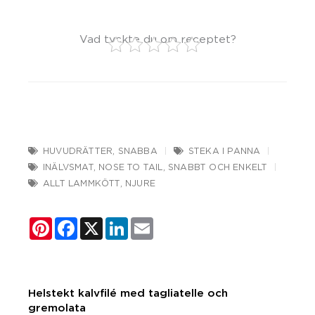
Vad tyckte du om receptet?
HUVUDRÄTTER
,
SNABBA
STEKA I PANNA
INÄLVSMAT
,
NOSE TO TAIL
,
SNABBT OCH ENKELT
ALLT LAMMKÖTT
,
NJURE
Pinterest
Facebook
X
LinkedIn
Email
Helstekt kalvfilé med tagliatelle och
gremolata