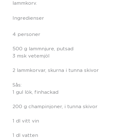
lammkorv.
Ingredienser
4 personer
500 g lammnjure, putsad
3 msk vetemjöl
2 lammkorvar, skurna i tunna skivor
Sås:
1 gul lök, finhackad
200 g champinjoner, i tunna skivor
1 dl vitt vin
1 dl vatten