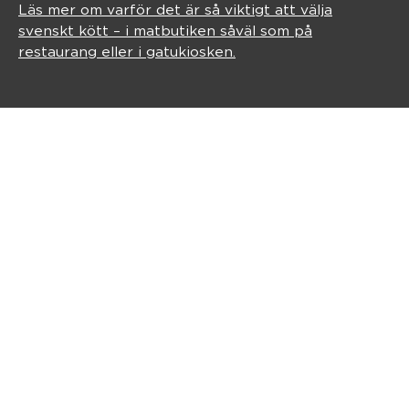
Läs mer om varför det är så viktigt att välja
svenskt kött – i matbutiken såväl som på
restaurang eller i gatukiosken.