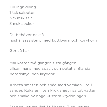
Till ingnidning:
1 tsk salpeter
3 ½ msk salt
3 msk socker
Du behöver också:
hushållsassistent med köttkvarn och korvhorn
Gör så här
Mal köttet två gånger, sista gången
tillsammans med späck och potatis. Blanda i
potatismjöl och kryddor.
Arbeta smeten och späd med vätskan, lite i
sänder. Koka en liten klick smet i saltat vatten
och smaka av noga. Justera kryddningen.
Stoppa korven löst i fjälstren. Bind korven