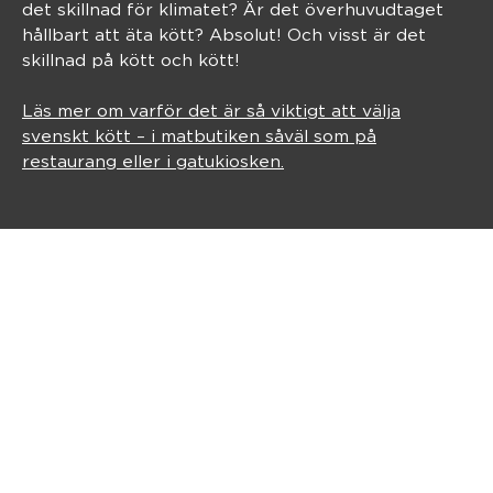
det skillnad för klimatet? Är det överhuvudtaget
hållbart att äta kött? Absolut! Och visst är det
skillnad på kött och kött!
Läs mer om varför det är så viktigt att välja
svenskt kött – i matbutiken såväl som på
restaurang eller i gatukiosken.