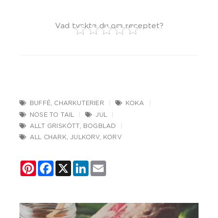
Vad tyckte du om receptet?
BUFFÉ
,
CHARKUTERIER
KOKA
NOSE TO TAIL
JUL
ALLT GRISKÖTT
,
BOGBLAD
ALL CHARK
,
JULKORV
,
KORV
Pinterest
Facebook
X
LinkedIn
Email