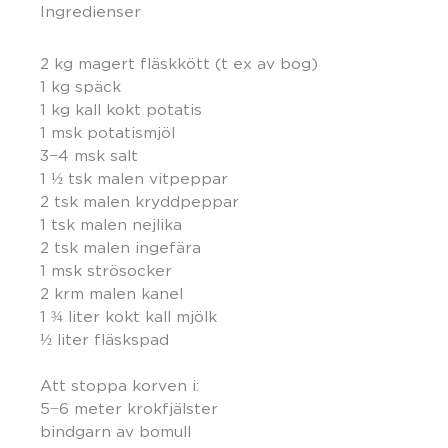
Ingredienser
2 kg magert fläskkött (t ex av bog)
1 kg späck
1 kg kall kokt potatis
1 msk potatismjöl
3−4 msk salt
1 ½ tsk malen vitpeppar
2 tsk malen kryddpeppar
1 tsk malen nejlika
2 tsk malen ingefära
1 msk strösocker
2 krm malen kanel
1 ¾ liter kokt kall mjölk
½ liter fläskspad
Att stoppa korven i:
5−6 meter krokfjälster
bindgarn av bomull