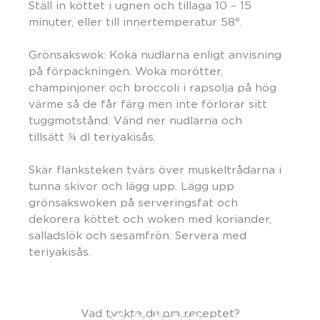
S
t
ä
ll
in
köttet
i ugnen
och tillaga
10 – 15
minuter, eller till
innertemperatur 58
°
.
Grönsakswok
:
Koka nudlar
na
enligt anvisning
på
förpackningen
.
Woka
morötter,
champinjoner och broccoli
i rapsolja på hög
värme så de får färg men inte förlorar sitt
tuggmotstånd. Vänd ner nudlarna och
tillsätt
¾
dl
teriyakisås.
Skär flanksteken tvärs över muskeltrådarna i
tunna
skivor och
lägg upp
. Lägg upp
grönsakswoken på serveringsfat och
dekorera köttet och woken med koriander,
salladslök och sesamfrön. Servera med
teriyakisås.
Vad tyckte du om receptet?