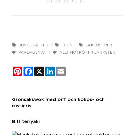
HUVUDRÄTTER
I UGN
LAKTOSFRITT
VARDAGSMAT
ALLT NÖTKÖTT
,
FLANKSTEK
Pinterest
Facebook
X
LinkedIn
Email
Grönsakswok med biff och kokos- och
russinris
Biff teriyaki