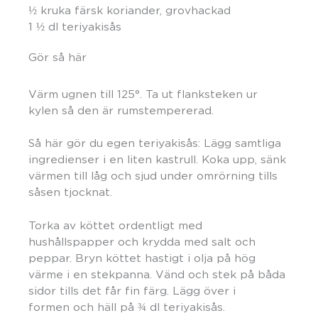
½ kruka färsk koriander, grovhackad
1 ½ dl teriyakisås
Gör så här
Värm
ugnen
till
125
°
.
Ta ut flanksteken ur
kylen så den är rumstempererad.
Så här gör du egen teriyakisås: Lägg samtliga
ingredienser i en liten kastrull. Koka upp, sänk
värmen till låg och sjud under omrörning tills
såsen tjocknat.
Torka av
köttet
ordentligt med
hushållspapper
och krydda med s
alt och
peppa
r. Bryn köttet
hastigt
i olja
på hög
värme
i en stekpanna
. Vänd och stek på båda
sidor tills de
t
får fin färg. Lägg över i
form
en
och häll på
¾
dl
teriyakisås.