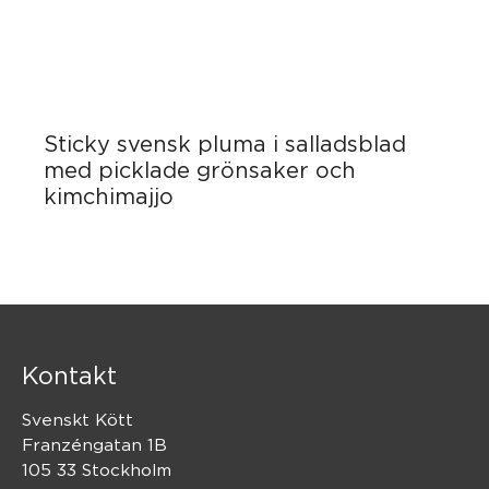
Sticky svensk pluma i salladsblad
med picklade grönsaker och
kimchimajjo
Kontakt
Svenskt Kött
Franzéngatan 1B
105 33 Stockholm