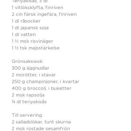
Teriyakisås, 3 dl:
1 vitlöksklyfta
, finriven
2 cm
färsk
ingefära
, finriven
1 dl råsocker
1 dl japansk soja
1 dl vatten
1 ½ msk risvinäger
1 ½ tsk majsstärkelse
Grönsakswok
:
300 g äggnudlar
2 morötter, i stavar
250 g champinjoner, i kvartar
400 g
broccoli
,
i buketter
2 msk rapsolja
¾
dl teriyakisås
Till servering:
2 salladslökar, tunt skurna
2 msk rostade sesamfrön