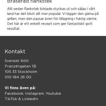
Bräserad flankstek
Allt sedan flankstek började styckas ut och säljas i vårt
land har det blivit allt mer populär. Vi lägger den gärna på
grillen, men den passar även för tillagning i fuktig värme.
Det här är ett enkelt recept som ger fantastiskt gott
resultat.
Kontakt
Svenskt Kött
Franzéngatan 1B
105 33 Stockholm
010-184 26 00
Vi finns även på:
Facebook,
Instagram
,
Youtube
TikTok
&
LinkedIn