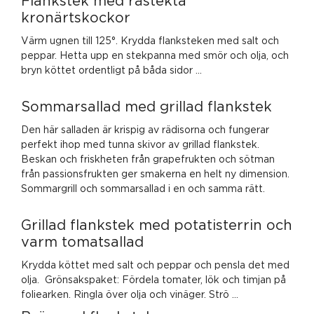
Flankstek med råstekta
kronärtskockor
Värm ugnen till 125°. Krydda flanksteken med salt och
peppar. Hetta upp en stekpanna med smör och olja, och
bryn köttet ordentligt på båda sidor …
Sommarsallad med grillad flankstek
Den här salladen är krispig av rädisorna och fungerar
perfekt ihop med tunna skivor av grillad flankstek.
Beskan och friskheten från grapefrukten och sötman
från passionsfrukten ger smakerna en helt ny dimension.
Sommargrill och sommarsallad i en och samma rätt.
Grillad flankstek med potatisterrin och
varm tomatsallad
Krydda köttet med salt och peppar och pensla det med
olja. Grönsakspaket: Fördela tomater, lök och timjan på
foliearken. Ringla över olja och vinäger. Strö …