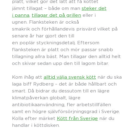
platt, vilket gör det lätt att få köttet
jämnt tillagat – både om man
steker det
i panna
,
tillagar det på grillen
eller i
ugnen. Flanksteken är också
smakrik och förhållandevis prisvärd vilket på
senare år har gjort den till
en poplär styckningsdetalj. Eftersom
flanksteken är platt och mör passar snabb
tillagning allra bäst. Man tillagar den alltid helt
och skivar sedan upp den till lagom bitar.
Kom ihåg att
alltid välja svensk kött
när du ska
laga biff Rydberg – det är både hållbart och
smart. Då bidrar du dessutom till en lägre
klimatpåverkan globalt, lägre
antibiotikaanvändning, fler arbetstillfällen
samt en högre självförsörjningsgrad i Sverige.
Kolla efter märket
Kött från Sverige
när du
handlar i köttdisken.