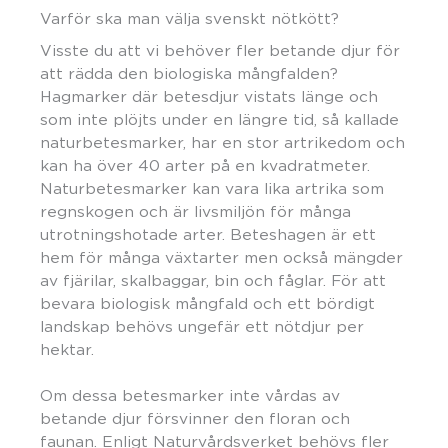
Varför ska man välja svenskt nötkött?
Visste du att vi behöver fler betande djur för
att rädda den biologiska mångfalden?
Hagmarker där betesdjur vistats länge och
som inte plöjts under en längre tid, så kallade
naturbetesmarker, har en stor artrikedom och
kan ha över 40 arter på en kvadratmeter.
Naturbetesmarker kan vara lika artrika som
regnskogen och är livsmiljön för många
utrotningshotade arter. Beteshagen är ett
hem för många växtarter men också mängder
av fjärilar, skalbaggar, bin och fåglar. För att
bevara biologisk mångfald och ett bördigt
landskap behövs ungefär ett nötdjur per
hektar.
Om dessa betesmarker inte vårdas av
betande djur försvinner den floran och
faunan. Enligt Naturvårdsverket behövs fler