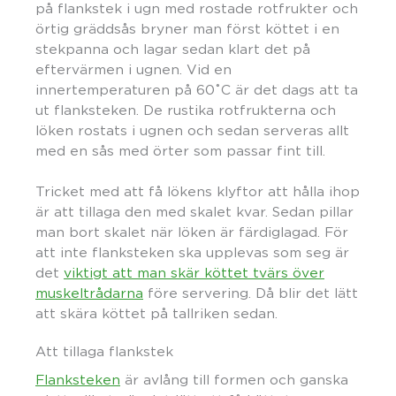
på flankstek i ugn med rostade rotfrukter och
örtig gräddsås bryner man först köttet i en
stekpanna och lagar sedan klart det på
eftervärmen i ugnen. Vid en
innertemperaturen på 60˚C är det dags att ta
ut flanksteken. De rustika rotfrukterna och
löken rostats i ugnen och sedan serveras allt
med en sås med örter som passar fint till.
Tricket med att få lökens klyftor att hålla ihop
är att tillaga den med skalet kvar. Sedan pillar
man bort skalet när löken är färdiglagad. För
att inte flanksteken ska upplevas som seg är
det
viktigt att man skär köttet tvärs över
muskeltrådarna
före servering. Då blir det lätt
att skära köttet på tallriken sedan.
Att tillaga flankstek
Flanksteken
är avlång till formen och ganska