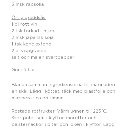
3 msk rapsolja
Örtig gräddsås:
1 dl rött vin
2 tsk torkad timjan
2 msk japansk soja
1 tsk konc oxfond
2 dl vispgrädde
salt och malen svartpeppar
Gör så här
Blanda samman ingredienserna till marinaden i
en skål. Lägg i köttet, täck med plastfolie och
marinera i ca en timme.
Rostade rotfrukter:
Värm ugnen till 225˚C.
Skär potatisen i klyftor, morötter och
palsternackor i bitar och löken i klyftor. Lägg