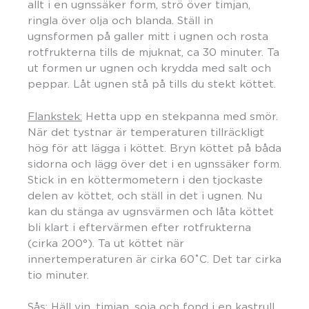
allt i en ugnssäker form, strö över timjan,
ringla över olja och blanda. Ställ in
ugnsformen på galler mitt i ugnen och rosta
rotfrukterna tills de mjuknat, ca 30 minuter. Ta
ut formen ur ugnen och krydda med salt och
peppar. Låt ugnen stå på tills du stekt köttet.
Flankstek:
Hetta upp en stekpanna med smör.
När det tystnar är temperaturen tillräckligt
hög för att lägga i köttet. Bryn köttet på båda
sidorna och lägg över det i en ugnssäker form.
Stick in en köttermometern i den tjockaste
delen av köttet, och ställ in det i ugnen. Nu
kan du stänga av ugnsvärmen och låta köttet
bli klart i eftervärmen efter rotfrukterna
(cirka 200°). Ta ut köttet när
innertemperaturen är cirka 60˚C. Det tar cirka
tio minuter.
Sås:
Häll vin, timjan, soja och fond i en kastrull.