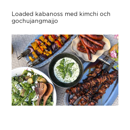
Loaded kabanoss med kimchi och
gochujangmajjo