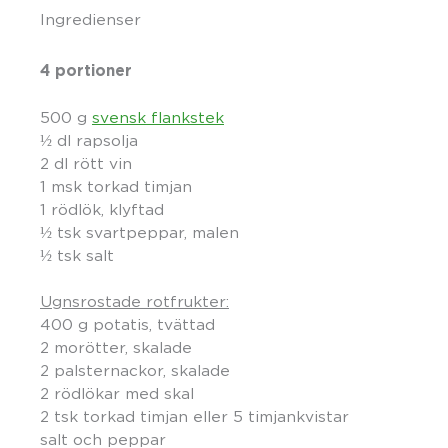
Ingredienser
4 portioner
500 g
svensk flankstek
½ dl rapsolja
2 dl rött vin
1 msk torkad timjan
1 rödlök, klyftad
½ tsk svartpeppar, malen
½ tsk salt
Ugnsrostade rotfrukter:
400 g potatis, tvättad
2 morötter, skalade
2 palsternackor, skalade
2 rödlökar med skal
2 tsk torkad timjan eller 5 timjankvistar
salt och peppar