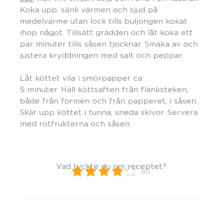
Koka upp, sänk värmen och sjud på
medelvärme utan lock tills buljongen kokat
ihop något. Tillsätt grädden och låt koka ett
par minuter tills såsen tjocknar. Smaka av och
justera kryddningen med salt och peppar.
Låt köttet vila i smörpapper ca
5 minuter. Häll köttsaften från flanksteken,
både från formen och från papperet, i såsen.
Skär upp köttet i tunna, sneda skivor. Servera
med rotfrukterna och såsen.
Vad tyckte du om receptet?
86