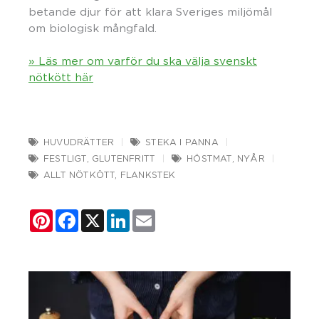
betande djur för att klara Sveriges miljömål
om biologisk mångfald.
» Läs mer om varför du ska välja svenskt
nötkött här
HUVUDRÄTTER
STEKA I PANNA
FESTLIGT
,
GLUTENFRITT
HÖSTMAT
,
NYÅR
ALLT NÖTKÖTT
,
FLANKSTEK
Pinterest
Facebook
X
LinkedIn
Email