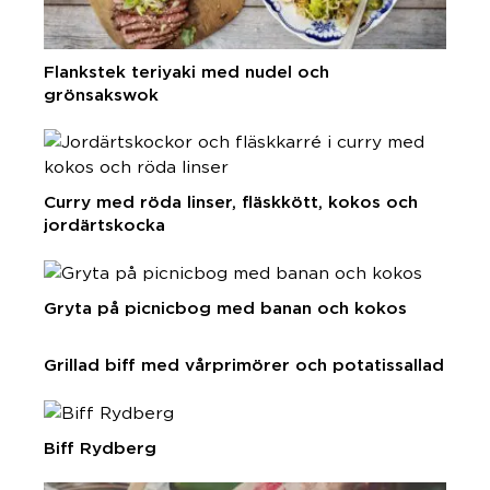
Flankstek teriyaki med nudel och
grönsakswok
Curry med röda linser, fläskkött, kokos och
jordärtskocka
Gryta på picnicbog med banan och kokos
Grillad biff med vårprimörer och potatissallad
Biff Rydberg