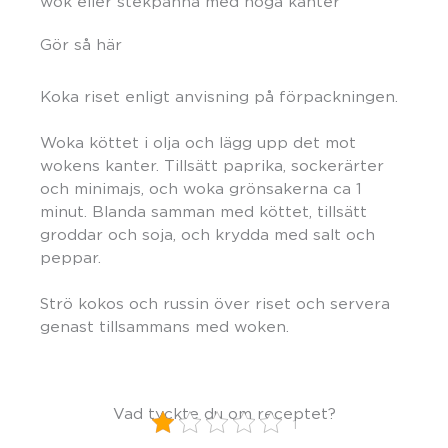
wok eller stekpanna med höga kanter
Gör så här
Koka riset enligt anvisning på förpackningen.
Woka köttet i olja och lägg upp det mot
wokens kanter. Tillsätt paprika, sockerärter
och minimajs, och woka grönsakerna ca 1
minut. Blanda samman med köttet, tillsätt
groddar och soja, och krydda med salt och
peppar.
Strö kokos och russin över riset och servera
genast tillsammans med woken.
Vad tyckte du om receptet?
1