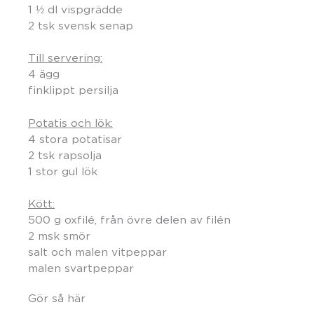
1 ½ dl vispgrädde
2 tsk svensk senap
Till servering:
4 ägg
finklippt persilja
Potatis och lök:
4 stora potatisar
2 tsk rapsolja
1 stor gul lök
Kött:
500 g oxfilé, från övre delen av filén
2 msk smör
salt och malen vitpeppar
malen svartpeppar
Gör så här