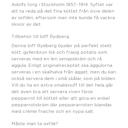
Adolfs torg i Stockholm 1857−1914. Syftet var
att ta reda på det fina köttet från övre delen
av oxfilén, eftersom man inte kunde få vackra
skivor av det.
Tillbehör till biff Rydberg
Denna biff Rydberg bjuder på perfekt stekt
kött, gyllenbrun lök och frasig potatis som
serveras med en len senapskräm och rå
äggula. Enligt originalreceptet ska äggulorna
serveras i en skalhalva från ägget, men du kan
också servera dem i små skålar, som på bilden.
Vill du ha en extra smakknuff till det hela går
det även bra att servera riven färsk
pepparrot till köttet eller att göra en enkel
pepparrotskräm där peppararroten blandas
med crème fraiche och en nypa salt.
Måste man ta oxfilé?