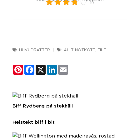
19
HUVUDRÄTTER
ALLT NÖTKÖTT
,
FILÉ
Pinterest
Facebook
X
LinkedIn
Email
Biff Rydberg på stekhäll
Helstekt biff i bit