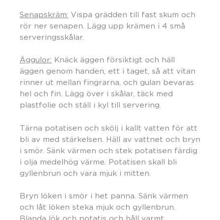
Senapskräm:
Vispa grädden till fast skum och
rör ner senapen. Lägg upp krämen i 4 små
serveringsskålar.
Äggulor:
Knäck äggen försiktigt och häll
äggen genom handen, ett i taget, så att vitan
rinner ut mellan fingrarna, och gulan bevaras
hel och fin. Lägg över i skålar, täck med
plastfolie och ställ i kyl till servering.
Tärna potatisen och skölj i kallt vatten för att
bli av med stärkelsen. Häll av vattnet och bryn
i smör. Sänk värmen och stek potatisen färdig
i olja medelhög värme. Potatisen skall bli
gyllenbrun och vara mjuk i mitten.
Bryn löken i smör i het panna. Sänk värmen
och låt löken steka mjuk och gyllenbrun.
Blanda lök och potatis och håll varmt.