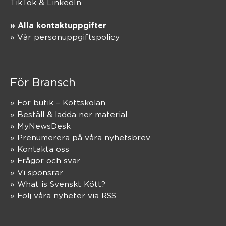
TikTok
&
LinkedIn
» Alla kontaktuppgifter
» Vår personuppgiftspolicy
För Bransch
» För butik – Köttskolan
» Beställ & ladda ner material
» MyNewsDesk
» Prenumerera på våra nyhetsbrev
» Kontakta oss
» Frågor och svar
» Vi sponsrar
» What is Svenskt Kött?
» Följ våra nyheter via RSS