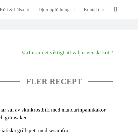
Sök
Kött & hälsa
Djuruppfödning
Kontakt
FLER RECEPT
har sui av skinkrostbiff med mandarinpannkakor
ch grönsaker
siatiska grillspett med sesamfrö