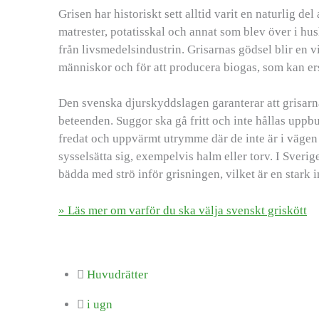
Grisen har historiskt sett alltid varit en naturlig del
matrester, potatisskal och annat som blev över i hus
från livsmedelsindustrin. Grisarnas gödsel blir en vi
människor och för att producera biogas, som kan ers
Den svenska djurskyddslagen garanterar att grisarna
beteenden. Suggor ska gå fritt och inte hållas uppbu
fredat och uppvärmt utrymme där de inte är i vägen f
sysselsätta sig, exempelvis halm eller torv. I Sverig
bädda med strö inför grisningen, vilket är en stark 
» Läs mer om varför du ska välja svenskt griskött
Huvudrätter
i ugn