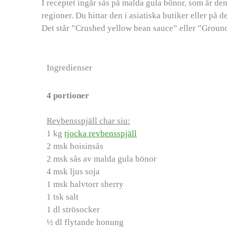
I receptet ingår sås på malda gula bönor, som är den
regioner. Du hittar den i asiatiska butiker eller på 
Det står ”Crushed yellow bean sauce” eller ”Groun
Ingredienser
4 portioner
Revbensspjäll char siu:
1 kg
tjocka revbensspjäll
2 msk hoisinsås
2 msk sås av malda gula bönor
4 msk ljus soja
1 msk halvtorr sherry
1 tsk salt
1 dl strösocker
½ dl flytande honung