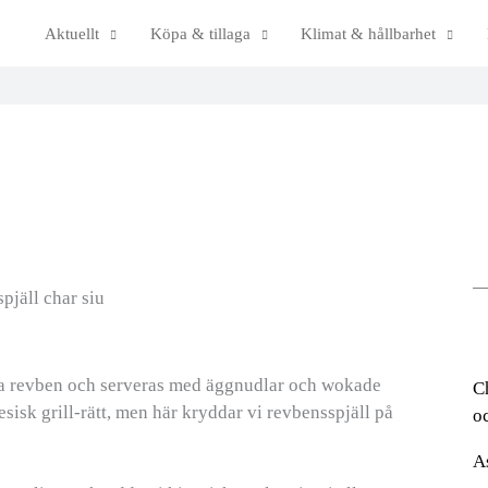
Aktuellt
Köpa & tillaga
Klimat & hållbarhet
cka revben och serveras med äggnudlar och wokade
C
esisk grill-rätt, men här kryddar vi revbensspjäll på
o
A