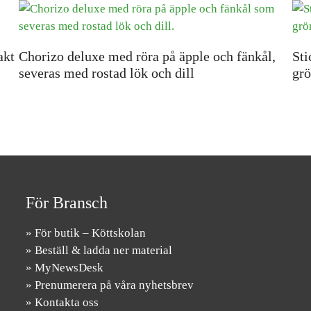
akt
Chorizo deluxe med röra på äpple och fänkål,
Sti
severas med rostad lök och dill
grö
För Bransch
» För butik – Köttskolan
» Beställ & ladda ner material
» MyNewsDesk
» Prenumerera på våra nyhetsbrev
» Kontakta oss