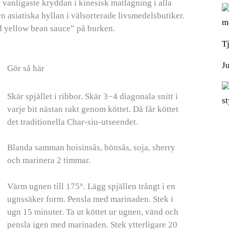
 vanligaste kryddan i kinesisk matlagning i alla
den asiatiska hyllan i välsorterade livsmedelsbutiker.
m
d yellow bean sauce” på burken.
T
J
Gör så här
Skär spjället i ribbor. Skär 3−4 diagonala snitt i
s
varje bit nästan rakt genom köttet. Då får köttet
det traditionella Char-siu-utseendet.
Blanda samman hoisinsås, bönsås, soja, sherry
och marinera 2 timmar.
Värm ugnen till 175°. Lägg spjällen trångt i en
ugnssäker form. Pensla med marinaden. Stek i
ugn 15 minuter. Ta ut köttet ur ugnen, vänd och
pensla igen med marinaden. Stek ytterligare 20