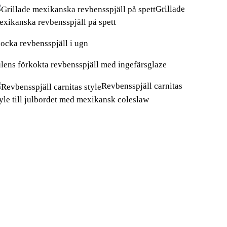
Grillade
exikanska revbensspjäll på spett
jocka revbensspjäll i ugn
ulens förkokta revbensspjäll med ingefärsglaze
Revbensspjäll carnitas
tyle till julbordet med mexikansk coleslaw