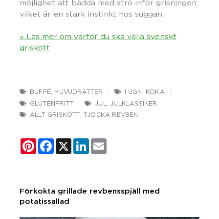
möjlighet att bädda med strö inför grisningen,
vilket är en stark instinkt hos suggan.
» Läs mer om varför du ska välja svenskt
griskött
BUFFÉ
,
HUVUDRÄTTER
I UGN
,
KOKA
GLUTENFRITT
JUL
,
JULKLASSIKER
ALLT GRISKÖTT
,
TJOCKA REVBEN
Pinterest
Facebook
X
LinkedIn
Email
Förkokta grillade revbensspjäll med
potatissallad