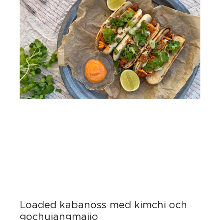
Loaded kabanoss med kimchi och
gochujangmajjo