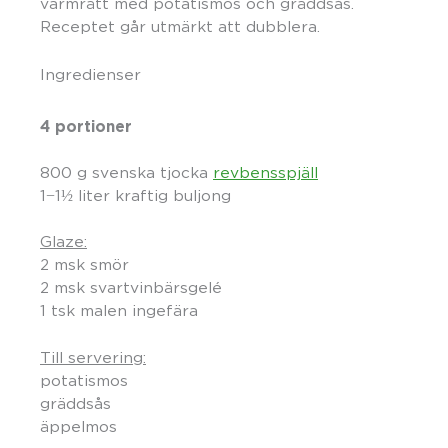
varmrätt med potatismos och gräddsås.
Receptet går utmärkt att dubblera.
Ingredienser
4 portioner
800 g svenska tjocka
revbensspjäll
1−1½ liter kraftig buljong
Glaze:
2 msk smör
2 msk svartvinbärsgelé
1 tsk malen ingefära
Till servering:
potatismos
gräddsås
äppelmos