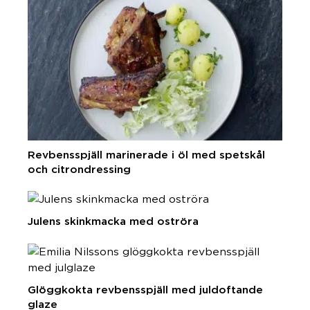
Revbensspjäll marinerade i öl med spetskål
och citrondressing
Julens skinkmacka med oströra
Glöggkokta revbensspjäll med juldoftande
glaze