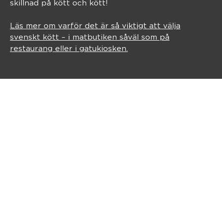
skillnad på kött och kött!
Läs mer om varför det är så viktigt att välja
svenskt kött – i matbutiken såväl som på
restaurang eller i gatukiosken.