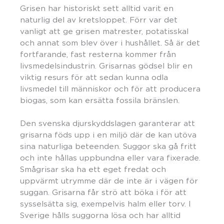
Grisen har historiskt sett alltid varit en
naturlig del av kretsloppet. Förr var det
vanligt att ge grisen matrester, potatisskal
och annat som blev över i hushållet. Så är det
fortfarande, fast resterna kommer från
livsmedelsindustrin. Grisarnas gödsel blir en
viktig resurs för att sedan kunna odla
livsmedel till människor och för att producera
biogas, som kan ersätta fossila bränslen.
Den svenska djurskyddslagen garanterar att
grisarna föds upp i en miljö där de kan utöva
sina naturliga beteenden. Suggor ska gå fritt
och inte hållas uppbundna eller vara fixerade.
Smågrisar ska ha ett eget fredat och
uppvärmt utrymme där de inte är i vägen för
suggan. Grisarna får strö att böka i för att
sysselsätta sig, exempelvis halm eller torv. I
Sverige hålls suggorna lösa och har alltid