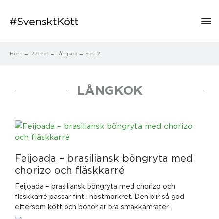
Hu
Hem
Recept
Långkok
Sida 2
LÅNGKOK
Sida
Sida
Sida
Sida
Sida
Feijoada – brasiliansk böngryta med
chorizo och fläskkarré
Feijoada – brasiliansk böngryta med chorizo och
fläskkarré passar fint i höstmörkret. Den blir så god
eftersom kött och bönor är bra smakkamrater.