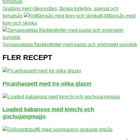
Gratäng med råkorvsfärs, färska tortellini, spenat och
tomatsås
Köttfärssås med
korv och skinka
Senapsstekta fläskkotletter med pasta och smörstekt purjolök
FLER RECEPT
Picanhaspett med tre olika glazer
Loaded kabanoss med kimchi och
gochujangmajjo