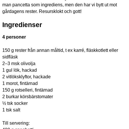
man pancetta som ingrediens, men den har vi bytt ut mot
gårdagens rester. Resursklokt och gott!
Ingredienser
4 personer
150 g
rester från annan måltid, t ex
karré, fläskkotlett eller
sidfläsk
2–3 msk olivolja
1 gul lök
, hackad
2 vitlöksklyftor
, hackade
1 morot
, fintärnad
150 g rotselleri
, fintärnad
2
burkar
körsbärstomater
½ t
sk
socker
1 t
sk
salt
Till servering: