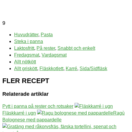
9
Huvudrätter
,
Pasta
Steka i panna
Laktosfritt
,
På rester
,
Snabbt och enkelt
Fredagsmat
,
Vardagsmat
Allt nötkött
Allt griskött
,
Fläskkotlett
,
Karré
,
Sida/Sidfläsk
FLER RECEPT
Relaterade artiklar
Pytt i panna på rester och rotsaker
Fläskkarré i ugn
Ragù
Bolognese med pappardelle