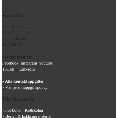
Kontakt
Svenskt Kött
Franzéngatan 1B
105 33 Stockholm
010-184 26 00
Vi finns även på:
Facebook,
Instagram
,
Youtube
TikTok
&
LinkedIn
» Alla kontaktuppgifter
» Vår personuppgiftspolicy
För Bransch
» För butik – Köttskolan
» Beställ & ladda ner material