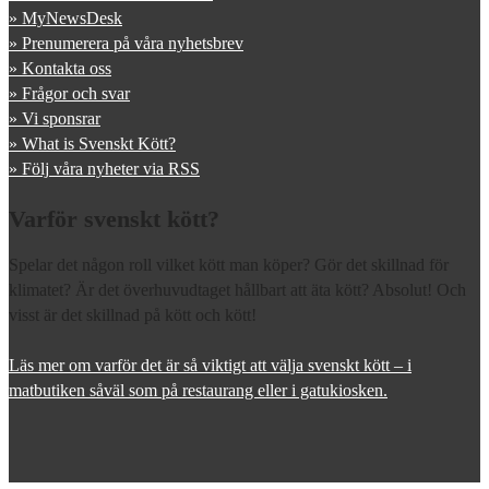
» MyNewsDesk
» Prenumerera på våra nyhetsbrev
» Kontakta oss
» Frågor och svar
» Vi sponsrar
» What is Svenskt Kött?
» Följ våra nyheter via RSS
Varför svenskt kött?
Spelar det någon roll vilket kött man köper? Gör det skillnad för
klimatet? Är det överhuvudtaget hållbart att äta kött? Absolut! Och
visst är det skillnad på kött och kött!
Läs mer om varför det är så viktigt att välja svenskt kött – i
matbutiken såväl som på restaurang eller i gatukiosken.