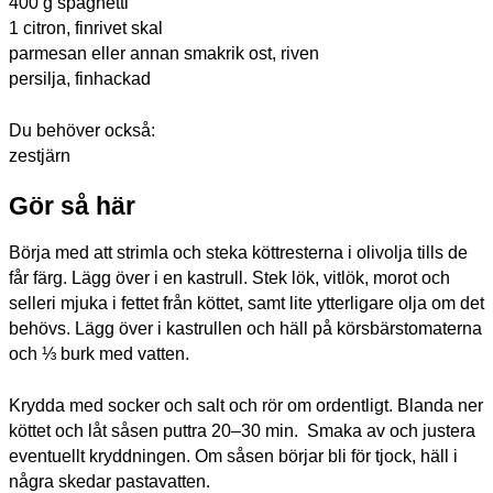
400 g spaghetti
1 citron
, finrivet skal
p
armesan
eller annan smakrik
ost, riven
persilja
, finhackad
Du behöver också:
zestjärn
Gör så här
Börja med att strimla och steka köttrester
na
i olivolja tills de
får färg. Lägg
över i en kastrull
. Stek lök, vitlök
, morot och
selleri
mjuka i fettet från köttet
,
samt lite ytterligare olja om det
behövs.
Lägg över i kastrull
en
och h
äll på körsbärstomaterna
och
⅓
burk med vatten.
Krydda med socker och salt och rör om ordentligt. Blanda ner
köttet och låt såsen puttra
20
–30
min
.
Smaka av
och justera
eventuellt kryddningen
.
Om såsen börjar bli för tjock
, häll
i
några skedar pastavatten.