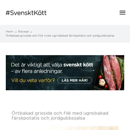
Hu
Hem
Recept
Örtbakad grissida och filé med ugnsbakad färskpotatis och jordgubbssalsa
Örtbakad grissida och filé med ugnsbakad
färskpotatis och jordgubbssalsa