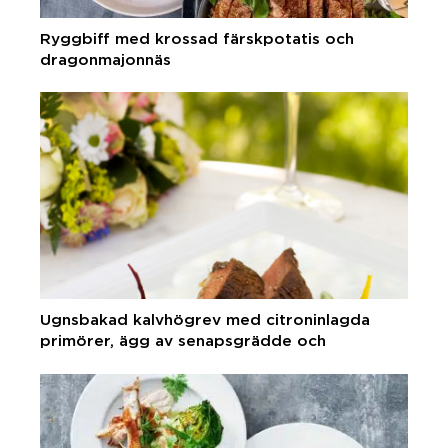
Ryggbiff med krossad färskpotatis och
dragonmajonnäs
Ugnsbakad kalvhögrev med citroninlagda
primörer, ägg av senapsgrädde och
dillkrossad färskpotatis