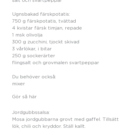
salt och svartpeppar
Ugnsbakad färskpotatis:
750 g färskpotatis, tvättad
4 kvistar färsk timjan, repade
1 msk olivolja
300 g zucchini, tjockt skivad
3 vårlökar, i bitar
250 g sockerärter
flingsalt och grovmalen svartpeppar
Du behöver också:
mixer
Gör så här
Jordgubbssalsa:
Mosa jordgubbarna grovt med gaffel. Tillsätt
lök, chili och kryddor. Ställ kallt.