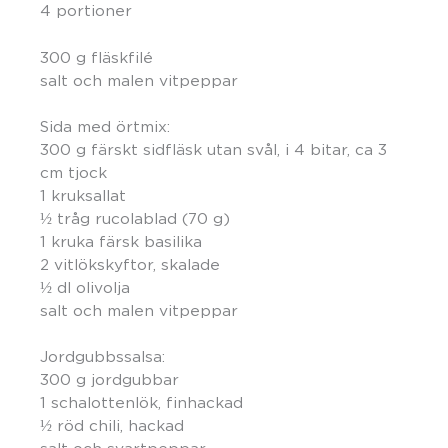
4 portioner
300 g fläskfilé
salt och malen vitpeppar
Sida med örtmix:
300 g färskt sidfläsk utan svål, i 4 bitar, ca 3
cm tjock
1 kruksallat
½ tråg rucolablad (70 g)
1 kruka färsk basilika
2 vitlökskyftor, skalade
½ dl olivolja
salt och malen vitpeppar
Jordgubbssalsa:
300 g jordgubbar
1 schalottenlök, finhackad
½ röd chili, hackad