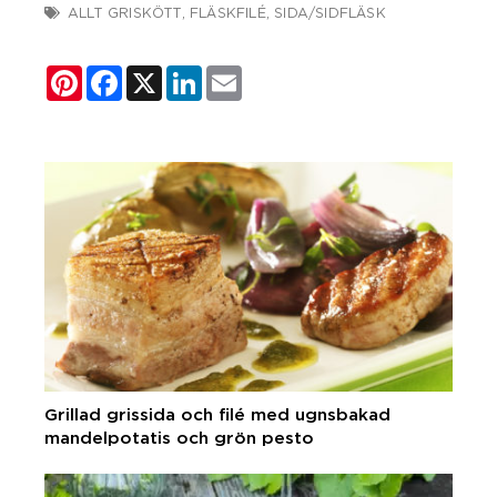
ALLT GRISKÖTT
,
FLÄSKFILÉ
,
SIDA/SIDFLÄSK
Pinterest
Facebook
X
LinkedIn
Email
Grillad grissida och filé med ugnsbakad
mandelpotatis och grön pesto