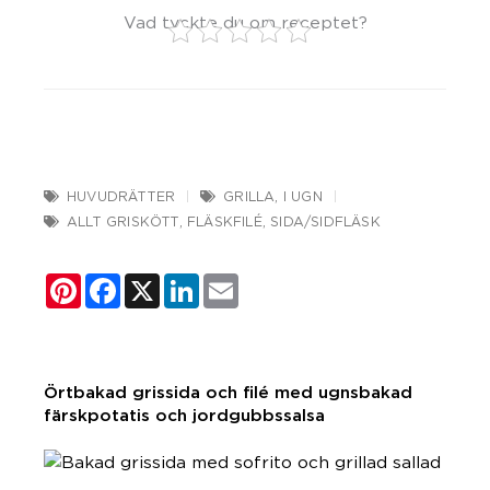
Vad tyckte du om receptet?
HUVUDRÄTTER
GRILLA
,
I UGN
ALLT GRISKÖTT
,
FLÄSKFILÉ
,
SIDA/SIDFLÄSK
Pinterest
Facebook
X
LinkedIn
Email
Örtbakad grissida och filé med ugnsbakad
färskpotatis och jordgubbssalsa