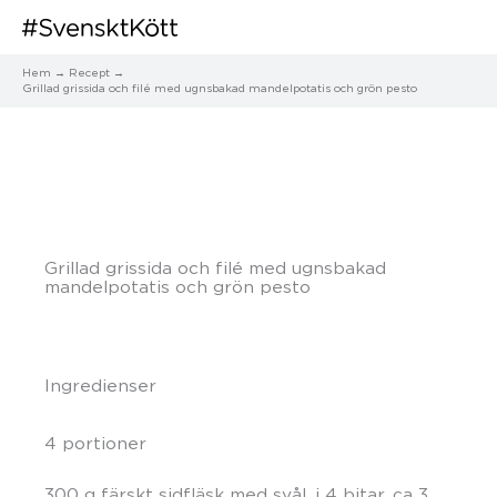
Hem
Recept
Grillad grissida och filé med ugnsbakad mandelpotatis och grön pesto
Grillad grissida och filé med ugnsbakad
mandelpotatis och grön pesto
Ingredienser
4 portioner
300 g färskt sidfläsk med svål, i 4 bitar, ca 3