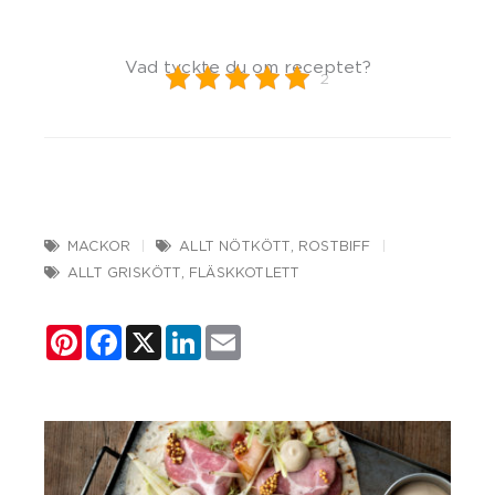
Vad tyckte du om receptet?
2
MACKOR
ALLT NÖTKÖTT
,
ROSTBIFF
ALLT GRISKÖTT
,
FLÄSKKOTLETT
Pinterest
Facebook
X
LinkedIn
Email