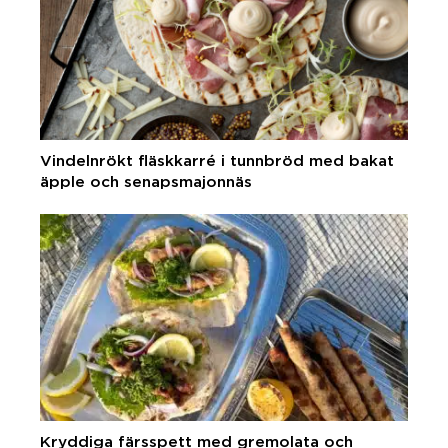
Vindelnrökt fläskkarré i tunnbröd med bakat
äpple och senapsmajonnäs
Kryddiga färsspett med gremolata och