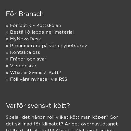
För Bransch
» För butik – Köttskolan
» Beställ & ladda ner material
» MyNewsDesk
» Prenumerera på våra nyhetsbrev
» Kontakta oss
» Frågor och svar
» Vi sponsrar
» What is Svenskt Kött?
» Följ våra nyheter via RSS
Varför svenskt kött?
Spelar det någon roll vilket kött man köper? Gör
det skillnad för klimatet? Är det överhuvudtaget
hållbart att äta kött? Absolut! Och visst är det