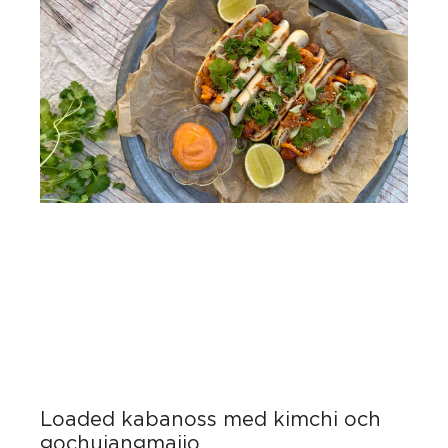
Loaded kabanoss med kimchi och
gochujangmajjo