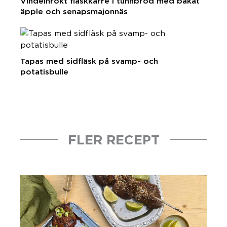
Vindelnrökt fläskkarré i tunnbröd med bakat
äpple och senapsmajonnäs
Tapas med sidfläsk på svamp- och
potatisbulle
FLER RECEPT