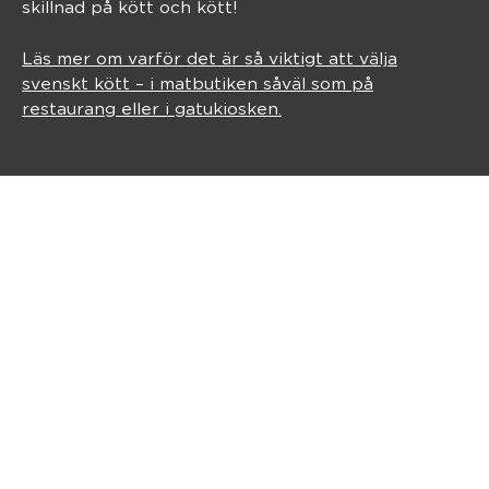
skillnad på kött och kött!
Läs mer om varför det är så viktigt att välja
svenskt kött – i matbutiken såväl som på
restaurang eller i gatukiosken.