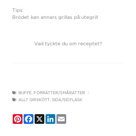
Tips:
Brödet kan annars grillas på utegrill
Vad tyckte du om receptet?
1
BUFFÉ
,
FÖRRÄTTER/SMÅRÄTTER
ALLT GRISKÖTT
,
SIDA/SIDFLÄSK
Pinterest
Facebook
X
LinkedIn
Email