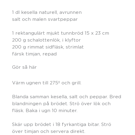
1 dl kesella naturell, avrunnen
salt och malen svartpeppar
1 rektangulärt mjukt tunnbröd 15 x 23 cm
200 g schalottenlök, i klyftor
200 g rimmat sidfläsk, strimlat
färsk timjan, repad
Gör så här
Värm ugnen till 275º och grill.
Blanda samman kesella, salt och peppar. Bred
blandningen på brödet. Strö över lök och
fläsk. Baka i ugn 10 minuter.
Skär upp brödet i 18 fyrkantiga bitar. Strö
över timjan och servera direkt.