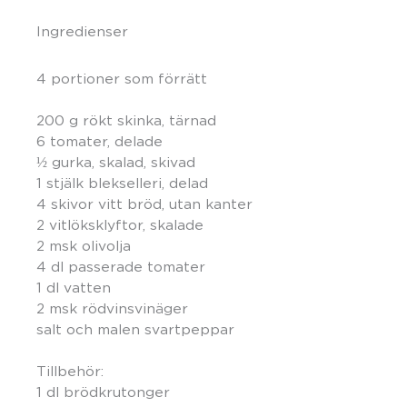
Ingredienser
4 portioner som förrätt
200 g rökt skinka, tärnad
6 tomater, delade
½ gurka, skalad, skivad
1 stjälk blekselleri, delad
4 skivor vitt bröd, utan kanter
2 vitlöksklyftor, skalade
2 msk olivolja
4 dl passerade tomater
1 dl vatten
2 msk rödvinsvinäger
salt och malen svartpeppar
Tillbehör:
1 dl brödkrutonger