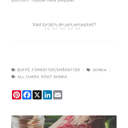
Vad tyckte du om receptet?
BUFFÉ
,
FÖRRÄTTER/SMÅRÄTTER
SKINKA
ALL CHARK
,
RÖKT SKINKA
Pinterest
Facebook
X
LinkedIn
Email