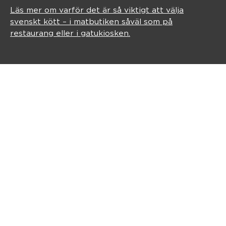
Läs mer om varför det är så viktigt att välja
svenskt kött – i matbutiken såväl som på
restaurang eller i gatukiosken.