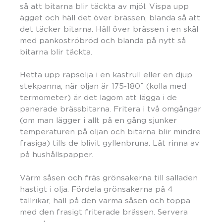
så att bitarna blir täckta av mjöl. Vispa upp
ägget och häll det över brässen, blanda så att
det täcker bitarna. Häll över brässen i en skål
med pankoströbröd och blanda på nytt så
bitarna blir täckta.
Hetta upp rapsolja i en kastrull eller en djup
stekpanna, när oljan är 175-180˚ (kolla med
termometer) är det lagom att lägga i de
panerade brässbitarna. Fritera i två omgångar
(om man lägger i allt på en gång sjunker
temperaturen på oljan och bitarna blir mindre
frasiga) tills de blivit gyllenbruna. Låt rinna av
på hushållspapper.
Värm såsen och fräs grönsakerna till salladen
hastigt i olja. Fördela grönsakerna på 4
tallrikar, häll på den varma såsen och toppa
med den frasigt friterade brässen. Servera