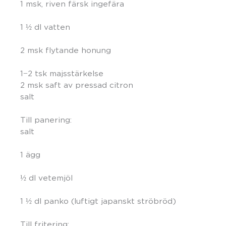
1 msk, riven färsk ingefära
1 ½ dl vatten
2 msk flytande honung
1−2 tsk majsstärkelse
2 msk saft av pressad citron
salt
Till panering:
salt
1 ägg
½ dl vetemjöl
1 ½ dl panko (luftigt japanskt ströbröd)
Till fritering: