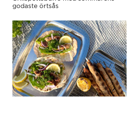
godaste örtsås