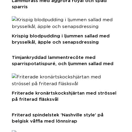
Lammbräss med äggröra royal och späd
sparris
Krispig blodpudding i ljummen sallad med
brysselkål, äpple och senapsdressing
Timjankryddad lammentrecôte med
sparrispotatispuré, och ljummen sallad med
pikant mergues
Friterade kronärtskockshjärtan med strössel
på friterad fläsksvål
Friterad spindelstek ’Nashville style’ på
belgisk våffla med lönnsirap