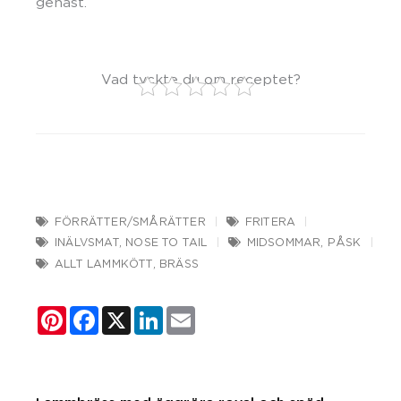
genast.
Vad tyckte du om receptet?
FÖRRÄTTER/SMÅRÄTTER
FRITERA
INÄLVSMAT
,
NOSE TO TAIL
MIDSOMMAR
,
PÅSK
ALLT LAMMKÖTT
,
BRÄSS
Pinterest
Facebook
X
LinkedIn
Email