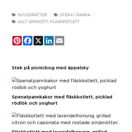
HUVUDRÄTTER
STEKA I PANNA
ALLT GRISKÖTT
,
FLÄSKKOTLETT
Pinterest
Facebook
X
LinkedIn
Email
Stek på picnicbog med äppelsky
Spenatpannkakor med fläskkotlett, picklad
rödlök och yoghurt
Fläskkotlett med lavendelhonung, grillad