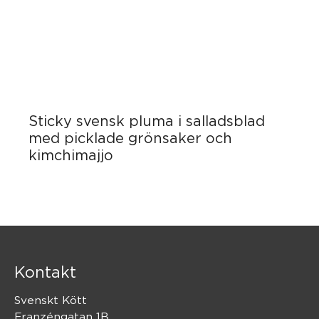
Sticky svensk pluma i salladsblad
med picklade grönsaker och
kimchimajjo
Kontakt
Svenskt Kött
Franzéngatan 1B