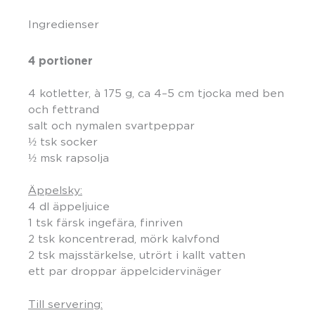
Ingredienser
4 portioner
4 kotletter, à 175 g, ca 4–5 cm tjocka med ben
och fettrand
salt och nymalen svartpeppar
½ tsk socker
½ msk rapsolja
Äppelsky:
4 dl äppeljuice
1 tsk färsk ingefära, finriven
2 tsk koncentrerad, mörk kalvfond
2 tsk majsstärkelse, utrört i kallt vatten
ett par droppar äppelcidervinäger
Till servering: