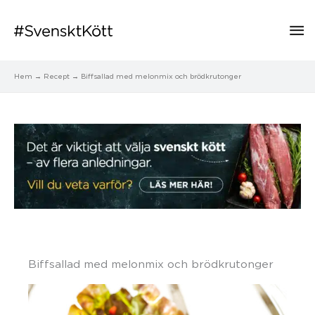
Hu
Hem
Recept
Biffsallad med melonmix och brödkrutonger
Biffsallad med melonmix och brödkrutonger