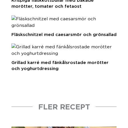
Krispiga fläskköttbullar med bakade
morötter, tomater och fetaost
Fläskschnitzel med caesarsmör och grönsallad
Grillad karré med fänkålsrostade morötter
och yoghurtdressing
FLER RECEPT