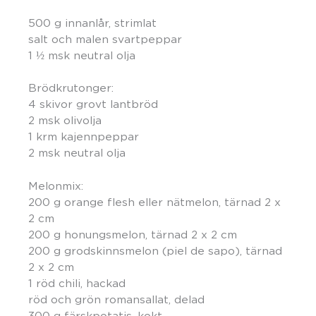
500 g innanlår, strimlat
salt och malen svartpeppar
1 ½ msk neutral olja
Brödkrutonger:
4 skivor grovt lantbröd
2 msk olivolja
1 krm kajennpeppar
2 msk neutral olja
Melonmix:
200 g orange flesh eller nätmelon, tärnad 2 x
2 cm
200 g honungsmelon, tärnad 2 x 2 cm
200 g grodskinnsmelon (piel de sapo), tärnad
2 x 2 cm
1 röd chili, hackad
röd och grön romansallat, delad
300 g färskpotatis, kokt