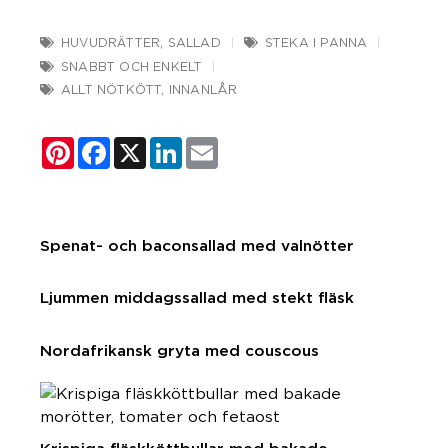
HUVUDRÄTTER
,
SALLAD
STEKA I PANNA
SNABBT OCH ENKELT
ALLT NÖTKÖTT
,
INNANLÅR
Pinterest
Facebook
X
LinkedIn
Email
Spenat- och baconsallad med valnötter
Ljummen middagssallad med stekt fläsk
Nordafrikansk gryta med couscous