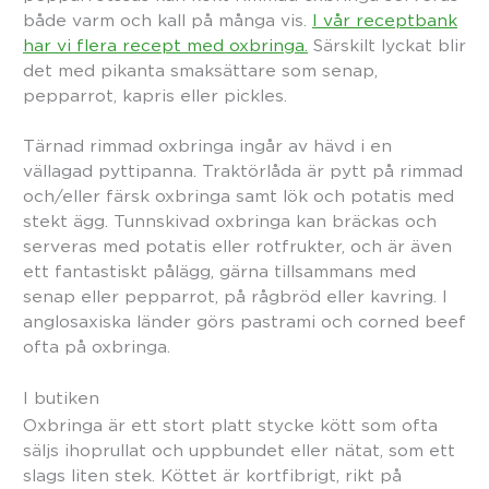
både varm och kall på många vis.
I vår receptbank
har vi flera recept med oxbringa.
Särskilt lyckat blir
det med pikanta smaksättare som senap,
pepparrot, kapris eller pickles.
Tärnad rimmad oxbringa ingår av hävd i en
vällagad pyttipanna. Traktörlåda är pytt på rimmad
och/eller färsk oxbringa samt lök och potatis med
stekt ägg. Tunnskivad oxbringa kan bräckas och
serveras med potatis eller rotfrukter, och är även
ett fantastiskt pålägg, gärna tillsammans med
senap eller pepparrot, på rågbröd eller kavring. I
anglosaxiska länder görs pastrami och corned beef
ofta på oxbringa.
I butiken
Oxbringa är ett stort platt stycke kött som ofta
säljs ihoprullat och uppbundet eller nätat, som ett
slags liten stek. Köttet är kortfibrigt, rikt på