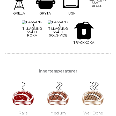
KOKA
GRILLA
GRYTA
I UGN
RÖKA
SOUS-VIDE
TRYCKKOKA
Innertemperaturer
Rare
Medium
Well Done