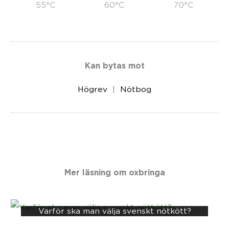
55°C
60°C
70°C
Kan bytas mot
Högrev
Nötbog
Mer läsning om
oxbringa
Varför ska man välja svenskt nötkött?