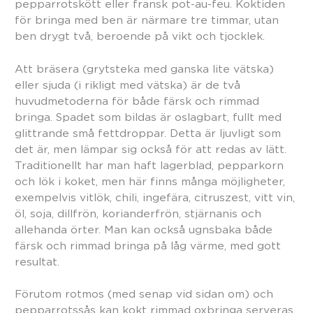
pepparrotskött eller fransk pot-au-feu. Koktiden
för bringa med ben är närmare tre timmar, utan
ben drygt två, beroende på vikt och tjocklek.
Att bräsera (grytsteka med ganska lite vätska)
eller sjuda (i rikligt med vätska) är de två
huvudmetoderna för både färsk och rimmad
bringa. Spadet som bildas är oslagbart, fullt med
glittrande små fettdroppar. Detta är ljuvligt som
det är, men lämpar sig också för att redas av lätt.
Traditionellt har man haft lagerblad, pepparkorn
och lök i koket, men här finns många möjligheter,
exempelvis vitlök, chili, ingefära, citruszest, vitt vin,
öl, soja, dillfrön, korianderfrön, stjärnanis och
allehanda örter. Man kan också ugnsbaka både
färsk och rimmad bringa på låg värme, med gott
resultat.
Förutom rotmos (med senap vid sidan om) och
pepparrotssås kan kokt rimmad oxbringa serveras