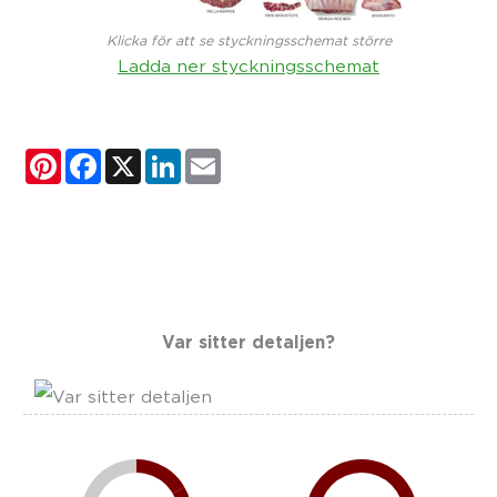
Klicka för att se styckningsschemat större
Ladda ner styckningsschemat
Pinterest
Facebook
X
LinkedIn
Email
Var sitter detaljen?