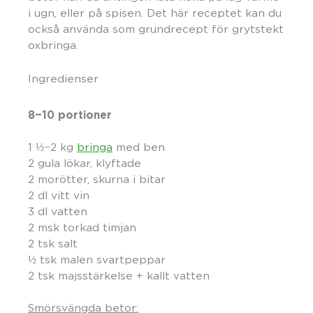
i ugn, eller på spisen. Det här receptet kan du
också använda som grundrecept för grytstekt
oxbringa.
Ingredienser
8−10 portioner
1 ½−2 kg
bringa
med ben
2 gula lökar, klyftade
2 morötter, skurna i bitar
2 dl vitt vin
3 dl vatten
2 msk torkad timjan
2 tsk salt
½ tsk malen svartpeppar
2 tsk majsstärkelse + kallt vatten
Smörsvängda betor: