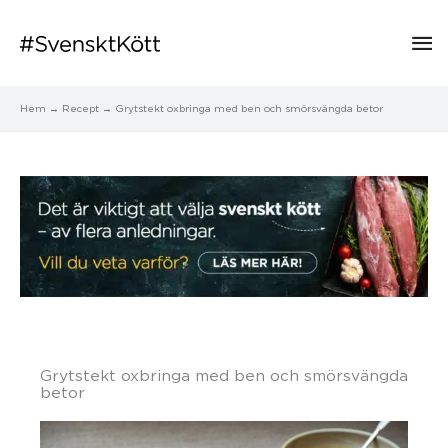
Hu
Hem
Recept
Grytstekt oxbringa med ben och smörsvängda betor
Grytstekt oxbringa med ben och smörsvängda
betor