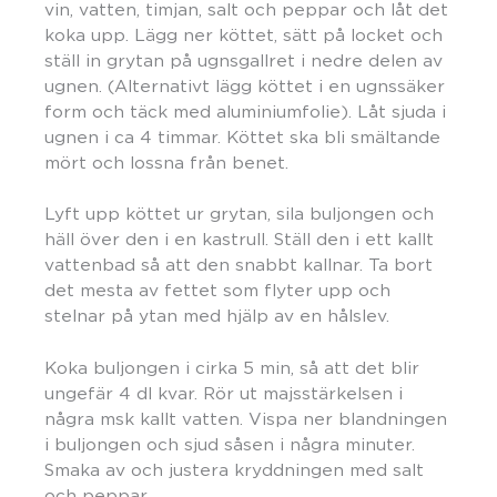
vin, vatten, timjan, salt och peppar och låt det
koka upp. Lägg ner köttet, sätt på locket och
ställ in grytan på ugnsgallret i nedre delen av
ugnen. (Alternativt lägg köttet i en ugnssäker
form och täck med aluminiumfolie). Låt sjuda i
ugnen i ca 4 timmar. Köttet ska bli smältande
mört och lossna från benet.
Lyft upp köttet ur grytan, sila buljongen och
häll över den i en kastrull. Ställ den i ett kallt
vattenbad så att den snabbt kallnar. Ta bort
det mesta av fettet som flyter upp och
stelnar på ytan med hjälp av en hålslev.
Koka buljongen i cirka 5 min, så att det blir
ungefär 4 dl kvar. Rör ut majsstärkelsen i
några msk kallt vatten. Vispa ner blandningen
i buljongen och sjud såsen i några minuter.
Smaka av och justera kryddningen med salt
och peppar.