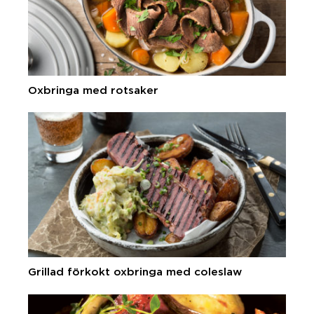
Oxbringa med rotsaker
Grillad förkokt oxbringa med coleslaw