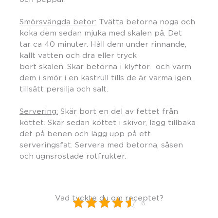
Smörsvängda betor:
Tvätta betorna noga och
koka dem sedan mjuka med skalen på. Det
tar ca 40 minuter. Håll dem under rinnande,
kallt vatten och dra eller tryck
bort skalen. Skär betorna i klyftor. och värm
dem i smör i en kastrull tills de är varma igen,
tillsätt persilja och salt.
Servering:
Skär bort en del av fettet från
köttet. Skär sedan köttet i skivor, lägg tillbaka
det på benen och lägg upp på ett
serveringsfat. Servera med betorna, såsen
och ugnsrostade rotfrukter.
Vad tyckte du om receptet?
6