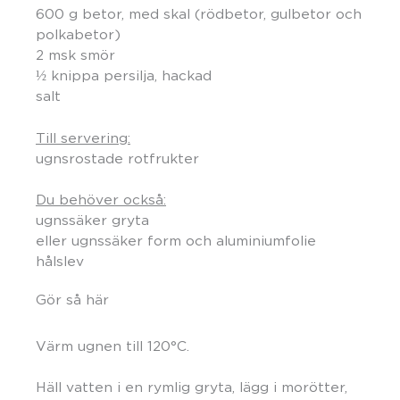
600 g betor, med skal (rödbetor, gulbetor och
polkabetor)
2 msk smör
½ knippa persilja, hackad
salt
Till servering:
ugnsrostade rotfrukter
Du behöver också:
ugnssäker gryta
eller ugnssäker form och aluminiumfolie
hålslev
Gör så här
Värm ugnen till 120°C.
Häll vatten i en rymlig gryta, lägg i morötter,