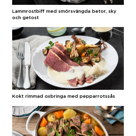
Lammrostbiff med smörsvängda betor, sky
och getost
Kokt rimmad oxbringa med pepparrotssås