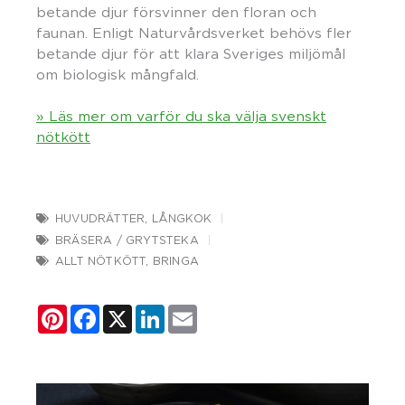
betande djur försvinner den floran och
faunan. Enligt Naturvårdsverket behövs fler
betande djur för att klara Sveriges miljömål
om biologisk mångfald.
» Läs mer om varför du ska välja svenskt
nötkött
HUVUDRÄTTER
,
LÅNGKOK
BRÄSERA / GRYTSTEKA
ALLT NÖTKÖTT
,
BRINGA
Pinterest
Facebook
X
LinkedIn
Email