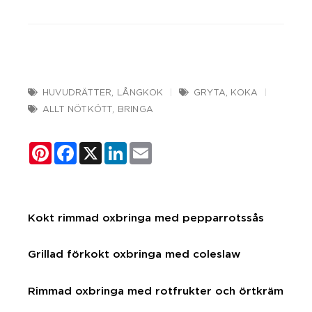
HUVUDRÄTTER
,
LÅNGKOK
GRYTA
,
KOKA
ALLT NÖTKÖTT
,
BRINGA
Pinterest
Facebook
X
LinkedIn
Email
Kokt rimmad oxbringa med pepparrotssås
Grillad förkokt oxbringa med coleslaw
Rimmad oxbringa med rotfrukter och örtkräm