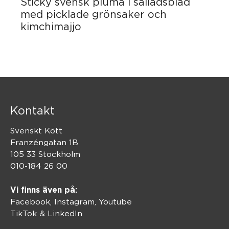
Sticky svensk pluma i salladsblad
med picklade grönsaker och
kimchimajjo
Kontakt
Svenskt Kött
Franzéngatan 1B
105 33 Stockholm
010-184 26 00
Vi finns även på:
Facebook,
Instagram
,
Youtube
TikTok
&
LinkedIn