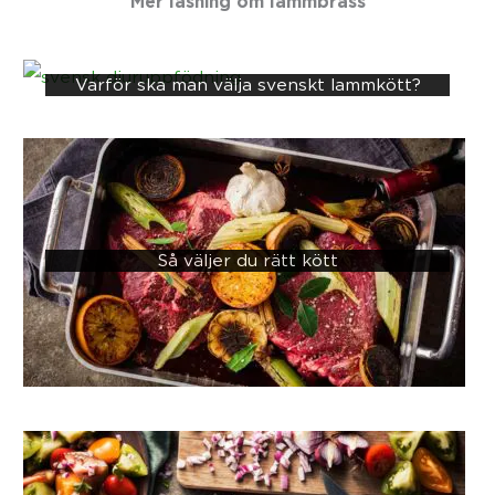
Mer läsning om
lammbräss
Varför ska man välja svenskt lammkött?
Så väljer du rätt kött