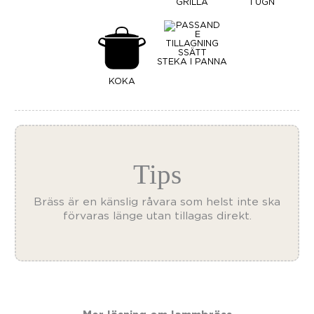
GRILLA
I UGN
STEKA I PANNA
KOKA
Bräss är en känslig råvara som helst inte ska
förvaras länge utan tillagas direkt.