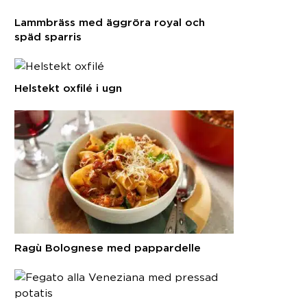
Lammbräss med äggröra royal och
späd sparris
Helstekt oxfilé i ugn
Ragù Bolognese med pappardelle