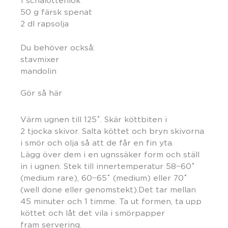
1 schalottenlök
50 g färsk spenat
2 dl rapsolja
Du behöver också:
stavmixer
mandolin
Gör så här
Värm ugnen till 125˚. Skär köttbiten i
2 tjocka skivor. Salta köttet och bryn skivorna
i smör och olja så att de får en fin yta.
Lägg över dem i en ugnssäker form och ställ
in i ugnen. Stek till innertemperatur 58 ̶ 60˚
(medium rare), 60 ̶ 65˚ (medium) eller 70˚
(well done eller genomstekt).Det tar mellan
45 minuter och 1 timme. Ta ut formen, ta upp
köttet och låt det vila i smörpapper
fram servering.