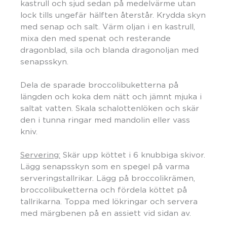
kastrull och sjud sedan på medelvärme utan
lock tills ungefär hälften återstår. Krydda skyn
med senap och salt. Värm oljan i en kastrull,
mixa den med spenat och resterande
dragonblad, sila och blanda dragonoljan med
senapsskyn.
Dela de sparade broccolibuketterna på
längden och koka dem nätt och jämnt mjuka i
saltat vatten. Skala schalottenlöken och skär
den i tunna ringar med mandolin eller vass
kniv.
Servering:
Skär upp köttet i 6 knubbiga skivor.
Lägg senapsskyn som en spegel på varma
serveringstallrikar. Lägg på broccolikrämen,
broccolibuketterna och fördela köttet på
tallrikarna. Toppa med lökringar och servera
med märgbenen på en assiett vid sidan av.