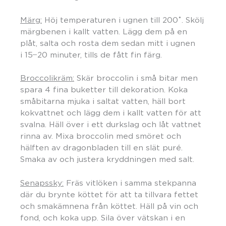
Märg:
Höj temperaturen i ugnen till 200˚. Skölj
märgbenen i kallt vatten. Lägg dem på en
plåt, salta och rosta dem sedan mitt i ugnen
i 15 ̶ 20 minuter, tills de fått fin färg.
Broccolikräm:
Skär broccolin i små bitar men
spara 4 fina buketter till dekoration. Koka
småbitarna mjuka i saltat vatten, häll bort
kokvattnet och lägg dem i kallt vatten för att
svalna. Häll över i ett durkslag och låt vattnet
rinna av. Mixa broccolin med smöret och
hälften av dragonbladen till en slät puré.
Smaka av och justera kryddningen med salt.
Senapssky:
Fräs vitlöken i samma stekpanna
där du brynte köttet för att ta tillvara fettet
och smakämnena från köttet. Häll på vin och
fond, och koka upp. Sila över vätskan i en