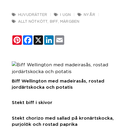
HUVUDRÄTTER
I UGN
NYÅR
ALLT NÖTKÖTT
,
BIFF
,
MÄRGBEN
Pinterest
Facebook
X
LinkedIn
Email
Biff Wellington med madeirasås, rostad
jordärtskocka och potatis
Stekt biff i skivor
Stekt chorizo med sallad på kronärtskocka,
purjolök och rostad paprika