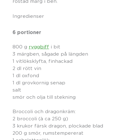
rostad märg i ben.
Ingredienser
6 portioner
800 g
ryggbiff
i bit
3 märgben, sågade på längden
1 vitlöksklyfta, finhackad
2 dl rött vin
1 dl oxfond
1 dl grovkornig senap
salt
smör och olja till stekning
Broccoli och dragonkräm:
2 broccoli (à ca 250 g)
3 krukor färsk dragon, plockade blad
200 g smör, rumstempererat