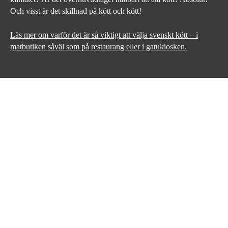
Och visst är det skillnad på kött och kött!
Läs mer om varför det är så viktigt att välja svenskt kött – i
matbutiken såväl som på restaurang eller i gatukiosken.