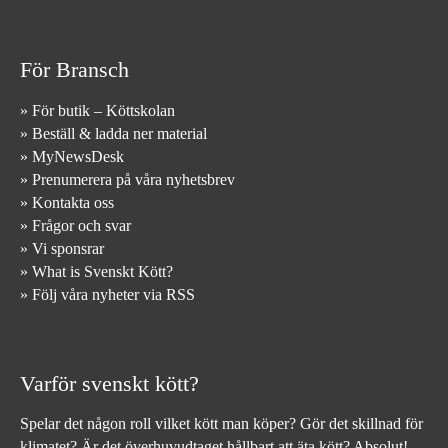
För Bransch
» För butik – Köttskolan
» Beställ & ladda ner material
» MyNewsDesk
» Prenumerera på våra nyhetsbrev
» Kontakta oss
» Frågor och svar
» Vi sponsrar
» What is Svenskt Kött?
» Följ våra nyheter via RSS
Varför svenskt kött?
Spelar det någon roll vilket kött man köper? Gör det skillnad för
klimatet? Är det överhuvudtaget hållbart att äta kött? Absolut!